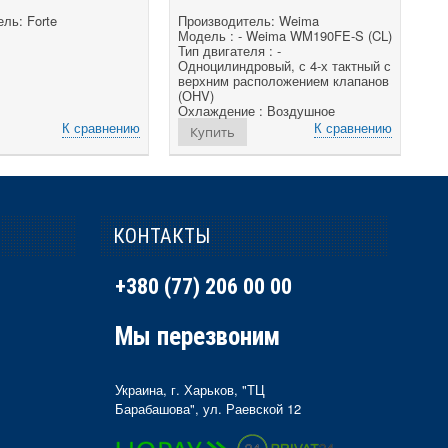
ль: Forte
Производитель: Weima
Модель : - Weima WM190FE-S (CL)
Тип двигателя : -
Одноцилиндровый, с 4-х тактный с
верхним расположением клапанов
(ОНV)
Охлаждение : Воздушное
К сравнению
К сравнению
Купить
КОНТАКТЫ
+380 (77) 206 00 00
Мы перезвоним
Украина, г. Харьков, "ТЦ
Барабашова", ул. Раевской 12