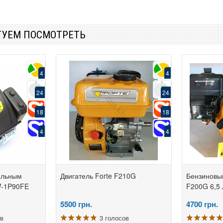
ТУЕМ ПОСМОТРЕТЬ
4
4
24
24
18
18
4
4
кальным
Двигатель Forte F210G
Бензиновый
W-1P90FE
F200G 6,5 
5500
грн.
4700
грн.
ов
3 голосов