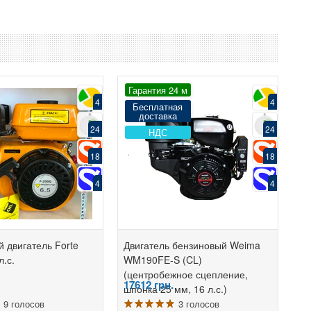
Гарантия 24 м
4
4
Бесплатная
доставка
24
24
НДС
18
18
4
4
 двигатель Forte
Двигатель бензиновый Weima
л.с.
WM190FE-S (CL)
(центробежное сцепление,
17612
грн.
шпонка 25 мм, 16 л.с.)
9 голосов
3 голосов