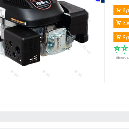
Ку
За
Ку
Рейтинг:
5