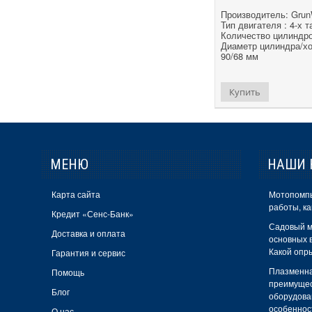
Производитель: Grun
Белмаш
Тип двигателя : 4-х 
Количество цилиндро
Гранит
Диаметр цилиндра/хо
90/68 мм
БелМотор
Grand
Купить
Белорус
Vita
Matrix
МЕНЮ
НАШИ 
Black&Decker
Карта сайта
Мотопомпы
RHINO
работы, ка
Кредит «Сенс-Банк»
Садовый м
Mowox
Доставка и оплата
основных в
Какой опр
Белорусмаш
Гарантия и сервис
Плазменна
Помощь
Tekhmann
преимущес
Блог
оборудова
Бригадир
особеннос
О нас