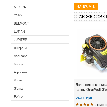
MIRSON
YATO
ТАК ЖЕ СОВЕ
BELMONT
LUTIAN
JUPITER
Дніпро-М
Авангард
Аврора
Агросила
Vortex
Двигатель с верти
Sigma
валом GrunWelt G
Refine
24200
грн.
Байкал
9 голос