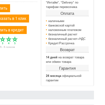
"Интайм", "Delivery" по
тарифам перевозчика
пить
Оплата
казать в 1 клик
наличными
банковской картой
пить в кредит
наложенным платежом
безналичный расчет
безналичный расчет+НДС
Кредит/Рассрочка
/
5
-
5
голосов
Возврат
14 дней
на возврат товара
или обмен товара
Гарантия
24 месяца
официальной
гарантии