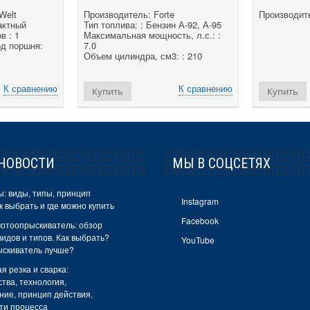
Welt
Производитель: Forte
Производите
тактный
Тип топлива: : Бензин А-92, А-95
в : 1
Максимальная мощность, л.с.: :
д поршня:
7.0
Объем цилиндра, см3: : 210
К сравнению
К сравнению
Купить
Купить
НОВОСТИ
МЫ В СОЦСЕТЯХ
: виды, типы, принцип
Instagram
к выбрать и где можно купить
Facebook
отоопрыскиватель: обзор
идов и типов. Как выбрать?
YouTube
ыскиватель лучше?
я резка и сварка:
тва, технология,
ние, принцип действия,
ти процесса