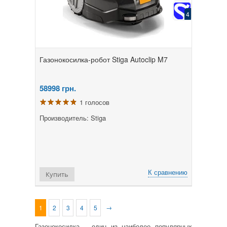
4
Газонокосилка-робот Stiga Autoclip M7
58998
грн.
1 голосов
Производитель: Stiga
К сравнению
Купить
→
1
2
3
4
5
Газонокосилка
– один из наиболее популярных