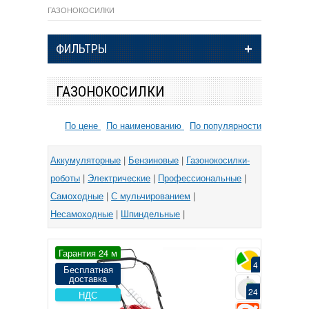
ГАЗОНОКОСИЛКИ
ФИЛЬТРЫ
ГАЗОНОКОСИЛКИ
По цене
По наименованию
По популярности
Аккумуляторные
|
Бензиновые
|
Газонокосилки-
роботы
|
Электрические
|
Профессиональные
|
Самоходные
|
С мульчированием
|
Несамоходные
|
Шпиндельные
|
Гарантия 24 м
4
Бесплатная
доставка
24
НДС