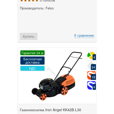
0 голосов
Производитель: Felso
К сравнению
Купить
Гарантия 24 м
4
Бесплатная
доставка
24
НДС
18
4
Газонокосилка Iron Angel KK42B-L30