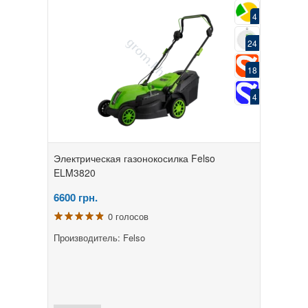
4
24
18
4
Электрическая газонокосилка Felso
ELM3820
6600
грн.
0 голосов
Производитель: Felso