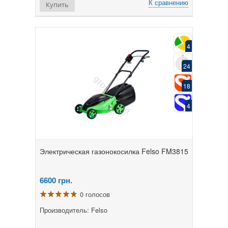
К сравнению
Купить
4
24
18
4
Электрическая газонокосилка Felso FM3815
6600
грн.
0 голосов
Производитель: Felso