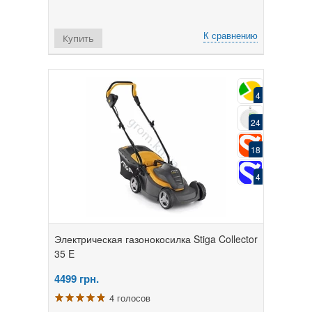
К сравнению
Купить
4
24
18
4
Электрическая газонокосилка Stiga Collector
35 E
4499
грн.
4 голосов