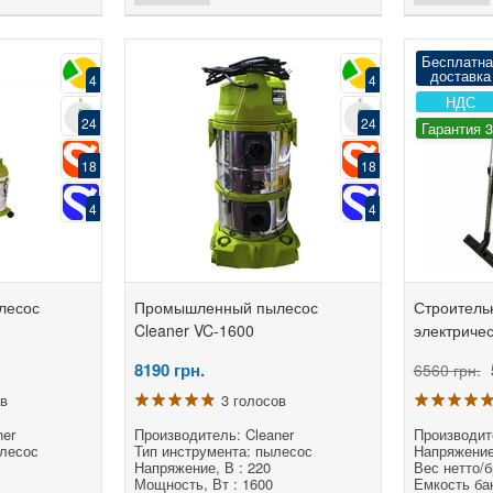
Бесплатна
доставка
4
4
НДС
24
24
Гарантия 
18
18
4
4
лесос
Промышленный пылесос
Строитель
Cleaner VC-1600
электричес
8190
грн.
6560 грн.
ов
3 голосов
ner
Производитель: Cleaner
Производите
ылесос
Тип инструмента: пылесос
Напряжение,
Напряжение, В : 220
Вес нетто/бр
Мощность, Вт : 1600
Емкость бак