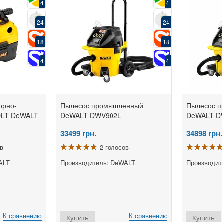
4
4
24
24
18
18
4
4
орно-
Пылесос промышленный
Пылесос 
OLT DeWALT
DeWALT DWV902L
DeWALT 
33499
грн.
34898
грн.
ов
2 голосов
ALT
Производитель: DeWALT
Производит
К сравнению
К сравнению
Купить
Купить