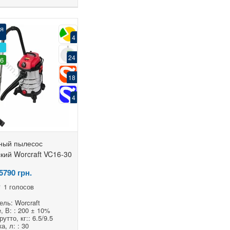
я
4
24
36
18
4
ный пылесос
кий Worcraft VC16-30
5790
грн.
1 голосов
ль: Worcraft
 В: : 200 ± 10%
утто, кг:: 6.5/9.5
а, л: : 30