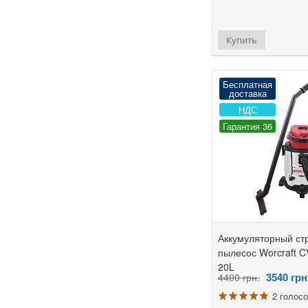
Купить
Бесплатная
доставка
НДС
Гарантия 36
Аккумуляторный ст
пылесос Worcraft C
20L
3540
грн
4400 грн.
2 голос