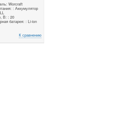
ль: Worcraft
тания: : Аккумулятор
LL
 В: : 20
ная батарея: : Li-ion
К сравнению