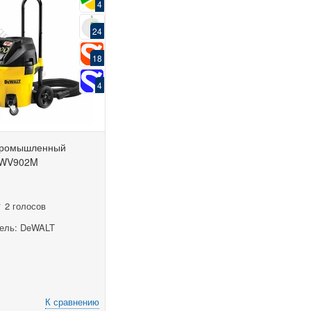
4
24
18
4
промышленный
DWV902M
2 голосов
ель: DeWALT
К сравнению