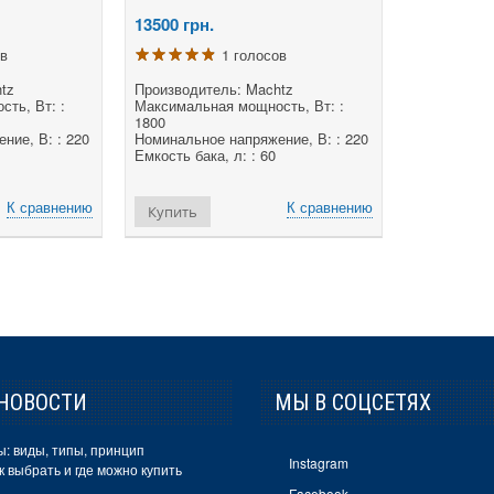
13500
грн.
ов
1 голосов
tz
Производитель: Machtz
ть, Вт: :
Максимальная мощность, Вт: :
1800
ние, В: : 220
Номинальное напряжение, В: : 220
Емкость бака, л: : 60
К сравнению
К сравнению
Купить
НОВОСТИ
МЫ В СОЦСЕТЯХ
: виды, типы, принцип
Instagram
к выбрать и где можно купить
Facebook