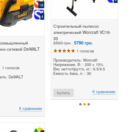
18
4
ленный пылесос
Строительный пылесос
Аккуму
T42028
электрический Worcraft VC16-
пылесос
30
20L
0
грн.
5790
грн.
промышленный
.
6560 грн.
4400 гр
рно-сетевой DeWALT
3 голосов
1 голосов
итель: Crown
Производитель: Worcraft
Произво
 CROWN
Напряжение, В: : 200 ± 10%
Источни
1 голосов
ренда : Швейцария
Вес нетто/брутто, кг:: 6.5/9.5
ONE FO
струмента :
Емкость бака, л: : 30
Напряжен
ель: DeWALT
фессиональный
Аккумуля
К сравнению
К сравнению
Купить
Купит
К сравнению