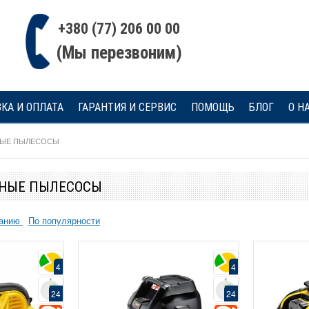
+380 (77) 206 00 00
(Мы перезвоним)
КА И ОПЛАТА
ГАРАНТИЯ И СЕРВИС
ПОМОЩЬ
БЛОГ
О Н
НЫЕ ПЫЛЕСОСЫ
НЫЕ ПЫЛЕСОСЫ
Бесплатная
ванию
По популярности
доставка
4
НДС
24
Гарантия 36
4
4
18
24
24
4