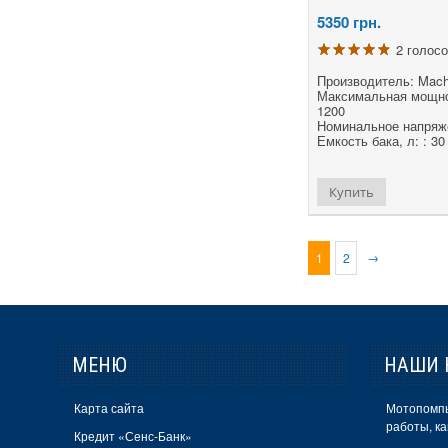
5350
грн.
2 голос
Производитель: Mach
Максимальная мощнос
1200
Номинальное напряже
Емкость бака, л: : 30
Купить
→
1
2
МЕНЮ
НАШИ 
Карта сайта
Мотопомпы
работы, ка
Кредит «Сенс-Банк»