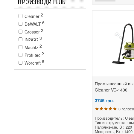
ПРОИЗВОДИТЕЛЬ
2
Cleaner
6
DeWALT
2
Grosser
3
INGCO
2
Machtz
2
Profi-tec
6
Worcraft
Промышленный пы
Cleaner VC-1400
3745
грн.
3 голос
Производитель: Clea
Тип инструмента : п
Напряжение, В : 220
Мощность, Вт : 1400