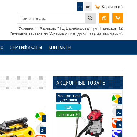
ru
ua
Корзина (0)
Украина, г. Харьков, "ТЦ Барабашова", ул. Раевской 12
Отправка заказов по Украине с 8:00 до 20:00 (без выходных)
АС
СЕРТИФИКАТЫ
КОНТАКТЫ
АКЦИОННЫЕ ТОВАРЫ
Бесплатная
Беспла
доставка
доста
4
4
НДС
НД
24
24
Гарантия 36
Гарант
4
18
18
24
4
4