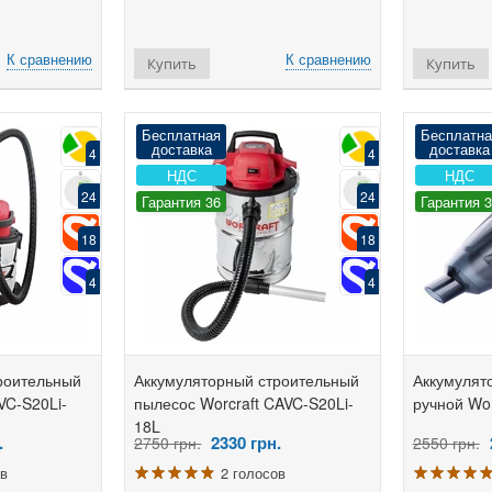
К сравнению
К сравнению
Купить
Купить
Бесплатная
Бесплатна
доставка
доставка
4
4
НДС
НДС
24
24
Гарантия 36
Гарантия 
18
18
4
4
роительный
Аккумуляторный строительный
Аккумулят
VC-S20Li-
пылесос Worcraft CAVC-S20Li-
ручной Wor
18L
.
2330
грн.
2750 грн.
2550 грн.
ов
2 голосов