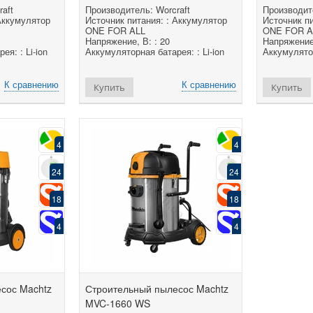
aft
Производитель: Worcraft
Производите
Аккумулятор
Источник питания: : Аккумулятор
Источник пи
ONE FOR ALL
ONE FOR A
Напряжение, В: : 20
Напряжение,
я: : Li-ion
Аккумуляторная батарея: : Li-ion
Аккумулятор
К сравнению
К сравнению
Купить
Купить
4
4
24
24
18
18
4
4
есос Machtz
Строительный пылесос Machtz
MVC-1660 WS