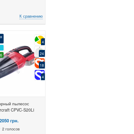
К сравнению
я
4
24
36
18
4
орный пылесос
craft CPVC-S20Li
2050
грн.
2 голосов