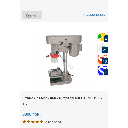
К сравнению
Купить
4
24
18
4
Станок сверлильный Уралмаш СС 900/13-
16
3806
грн.
2 голосов