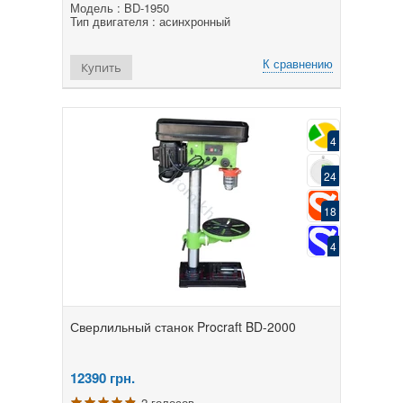
Модель : BD-1950
Тип двигателя : асинхронный
К сравнению
Купить
4
24
18
4
Сверлильный станок Procraft BD-2000
12390
грн.
2 голосов