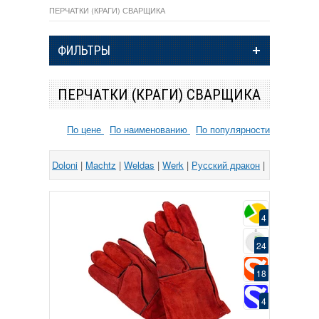
ПЕРЧАТКИ (КРАГИ) СВАРЩИКА
ФИЛЬТРЫ
ПЕРЧАТКИ (КРАГИ) СВАРЩИКА
По цене
По наименованию
По популярности
Doloni
|
Machtz
|
Weldas
|
Werk
|
Русский дракон
|
4
24
18
4