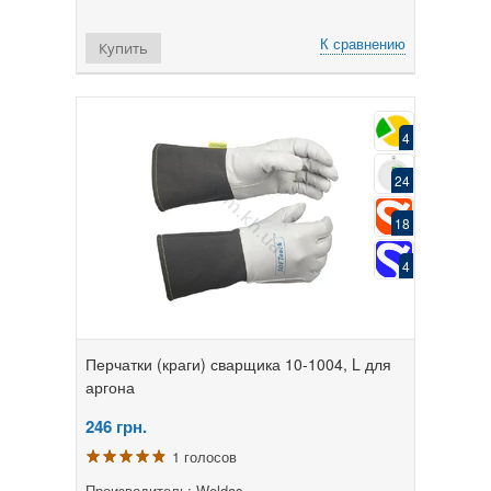
К сравнению
Купить
4
24
18
4
Перчатки (краги) сварщика 10-1004, L для
аргона
246
грн.
1 голосов
Производитель: Weldas