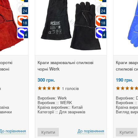
24
24
18
18
Спотер для контактно-
Спотер
точкового зварювання Tesla
точков
4
4
Spot-9000G
Spot-9
0
грн.
0
грн.
2 голосів
ороткі
Краги зварювальні спилкові
Краги зва
Виробник: Tesla
Виробни
Виробник:: Tesla-Weld
Виробни
рвоні
чорні Werk
спилкові си
Тип:: Апарат точкового
Тип:: А
зварювання (споттер) інверторний
зварюва
300
грн.
190
грн.
Вигляд зварювання:: SPOT
Вигляд
в
1 голосів
До порівняння
Виробник: Werk
Виробник: D
Виробник :: WERK
Виробник ::
раїна
Країна виробник:: Китай
Країна виро
авички
Категорії :: Для зварників
Вигляд виро
До порівняння
До порівняння
Купити
Купити