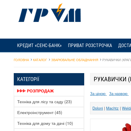
КРЕДИТ «СЕНС-БАНК»
ПРИВАТ РОЗСТРОЧКА
ДОСТА
ГОЛОВНА
КАТАЛОГ
ЗВАРЮВАЛЬНЕ ОБЛАДНАННЯ
РУКАВИЧКИ (КРАГ
РУКАВИЧКИ (
КАТЕГОРІЇ
ᐈᐈᐈ РОЗПРОДАЖ
За ціною
За назвою
Техніка для лісу та саду
(23)
Doloni
|
Machtz
|
Weld
Електроінструмент
(45)
Техніка для дому та дачі
(10)