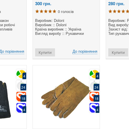
300
грн.
280
грн.
в
0 голосів
ракон
Виробник: Doloni
Виробник: 
и робочі
Виробник :: Doloni
Вид виробу:
впливів
Країна виробник :: Україна
Захист від:
Вигляд виробу :: Рукавички
Тип рукавич
До порівняння
До порівняння
Купити
Купити
4
4
24
24
18
18
4
4