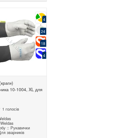
4
24
18
4
(краги)
ника 10-1004, XL для
1 голосів
Weldas
 Weldas
бу :: Рукавички
 Для зварників