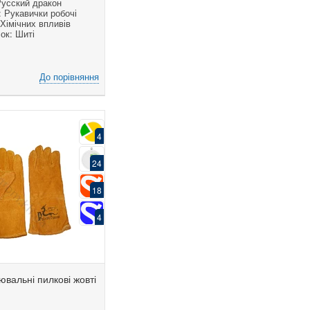
Русский дракон
 Рукавички робочі
 Хімічних впливів
ок: Шиті
До порівняння
4
24
18
4
ювальні пилкові жовті