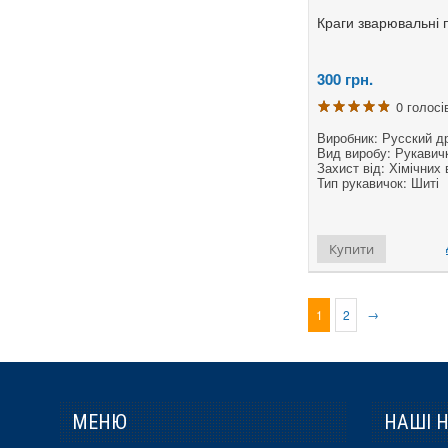
Краги зварювальні п
300
грн.
0 голосі
Виробник: Русский д
Вид виробу: Рукавичк
Захист від: Хімічних 
Тип рукавичок: Шиті
Купити
→
1
2
МЕНЮ
НАШІ 