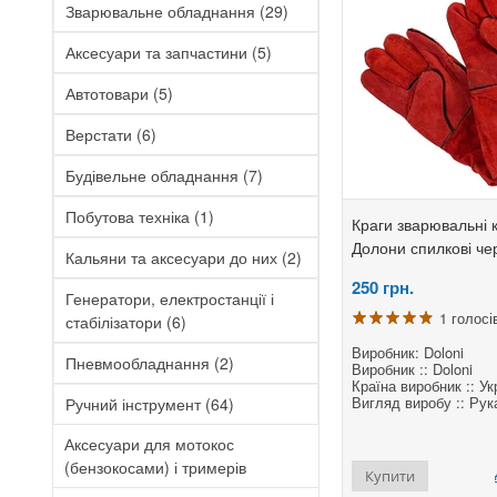
Зварювальне обладнання
(29)
Аксесуари та запчастини
(5)
Автотовари
(5)
Верстати
(6)
Будівельне обладнання
(7)
Побутова техніка
(1)
Краги зварювальні к
Долони спилкові че
Кальяни та аксесуари до них
(2)
250
грн.
Генератори, електростанції і
1 голосі
стабілізатори
(6)
Виробник: Doloni
Пневмообладнання
(2)
Виробник :: Doloni
Країна виробник :: Ук
Вигляд виробу :: Рук
Ручний інструмент
(64)
Аксесуари для мотокос
(бензокосами) і тримерів
Купити