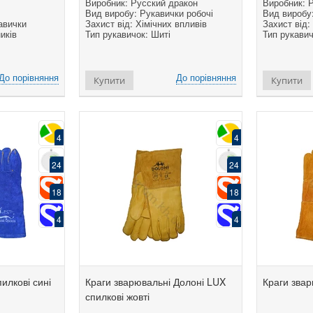
Виробник: Русский дракон
Виробник: 
Вид виробу: Рукавички робочі
Вид виробу:
авички
Захист від: Хімічних впливів
Захист від:
ників
Тип рукавичок: Шиті
Тип рукавич
До порівняння
До порівняння
Купити
Купити
4
4
24
24
18
18
4
4
илкові сині
Краги зварювальні Долоні LUX
Краги звар
спилкові жовті