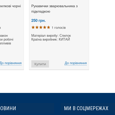
илкові чорні
Рукавички зварювальника з
підкладкою
250
грн.
в
1 голосів
ракон
Матеріал виробу: Спилок
и робочі
Країна виробник: КИТАЙ
впливів
До порівняння
До порівняння
Купити
НОВИНИ
МИ В СОЦМЕРЕЖАХ