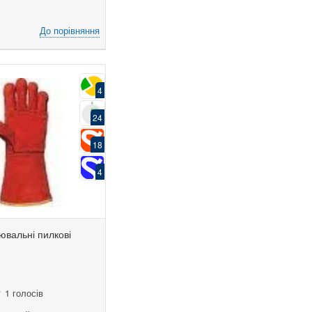
До порівняння
4
24
18
4
ювальні пилкові
1 голосів