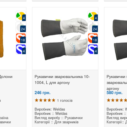
4
4
24
24
18
18
4
4
 Долони
Рукавички зварювальника 10-
Рукавички 
1004, L для аргону
зварюваль
аргону
246
грн.
580
грн.
в
1 голосів
Виробник: Weldas
Виробник: 
Виробник :: Weldas
Виробник ::
раїна
Вигляд виробу :: Рукавички
Вигляд виро
авички
Категорії :: Для зварників
Категорії::