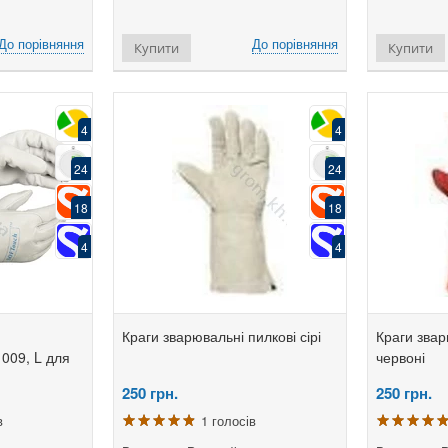
До порівняння
До порівняння
Купити
Купити
4
4
24
24
18
18
4
4
Краги зварювальні пилкові сірі
Краги звар
009, L для
червоні
250
грн.
250
грн.
в
1 голосів