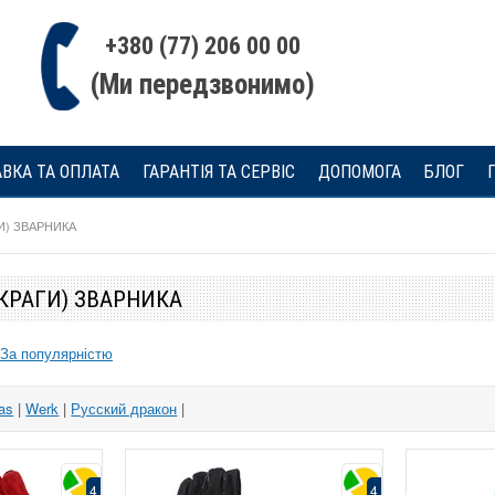
+380 (77) 206 00 00
(Ми передзвонимо)
ВКА ТА ОПЛАТА
ГАРАНТІЯ ТА СЕРВІС
ДОПОМОГА
БЛОГ
И) ЗВАРНИКА
КРАГИ) ЗВАРНИКА
За популярністю
4
as
|
Werk
|
Русский дракон
|
24
18
4
4
4