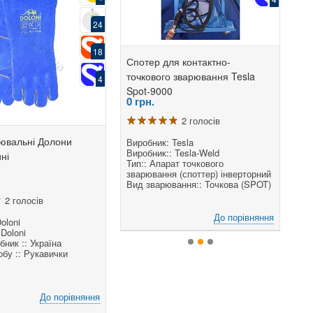
24
18
 для контактно-
Спотер для контактно-
Споте
ого зварювання Tesla
точкового зварювання Tesla
точко
4
00ВХ
Spot-9000
Spot-
0
грн.
0
грн.
2 голосів
2 голосів
рювальні Долони
к: Tesla
Виробник: Tesla
Виробн
к:: Tesla-Weld
Виробник:: Tesla-Weld
Виробн
ні
парат точкового
Тип:: Апарат точкового
Тип:: 
ння (споттер) інверторний
зварювання (споттер) інверторний
зварюв
 зварювання:: SPOT
Вид зварювання:: Точкова (SPOT)
Вигля
2 голосів
До порівняння
До порівняння
oloni
 Doloni
бник :: Україна
бу :: Рукавички
До порівняння