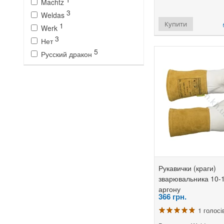
Machtz
3
Weldas
Купити
1
Werk
3
Нет
5
Русский дракон
Рукавички (краги)
зварювальника 10-1
аргону
366
грн.
1 голосі