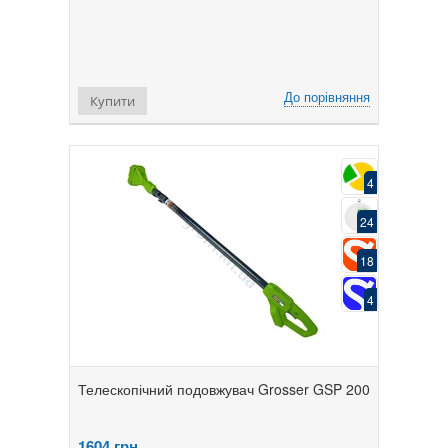
До порівняння
Купити
4
24
18
4
Телескопічний подовжувач Grosser GSP 200
1604
грн.