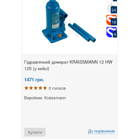
24
18
4
Гідравлічний домкрат KRAISSMANN 12 HW
125 (у кейсі)
1471
грн.
0 голосів
Виробник: Kraissmann
До порівняння
Купити