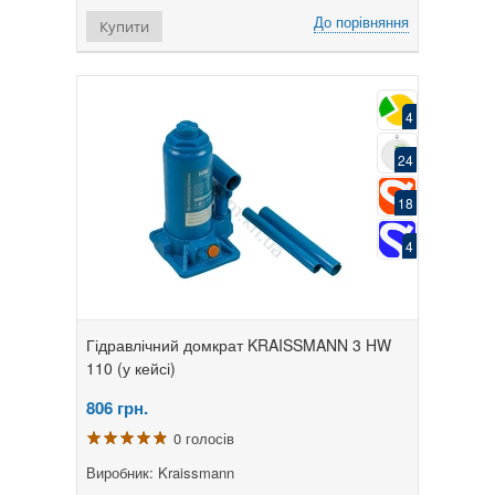
До порівняння
Купити
4
24
18
4
Гідравлічний домкрат KRAISSMANN 3 HW
110 (у кейсі)
806
грн.
0 голосів
Виробник: Kraissmann