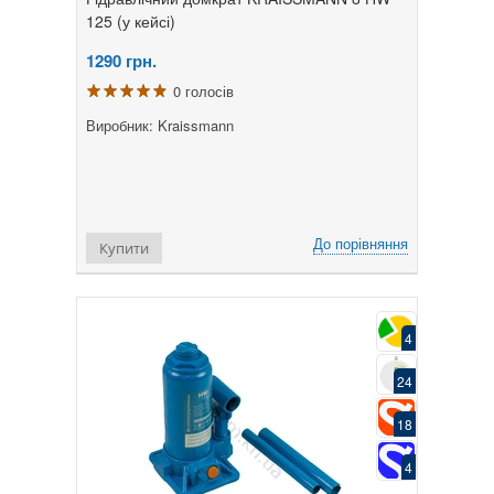
125 (у кейсі)
1290
грн.
0 голосів
Виробник: Kraissmann
До порівняння
Купити
4
24
18
4