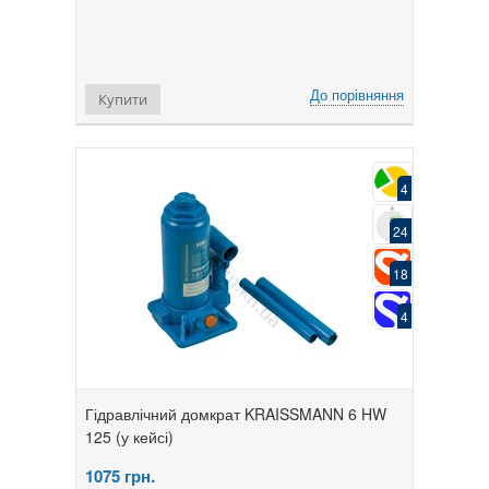
До порівняння
Купити
4
24
18
4
Гідравлічний домкрат KRAISSMANN 6 HW
125 (у кейсі)
1075
грн.