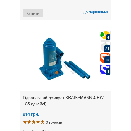
До порівняння
Купити
4
24
18
4
Гідравлічний домкрат KRAISSMANN 4 HW
125 (у кейсі)
914
грн.
0 голосів