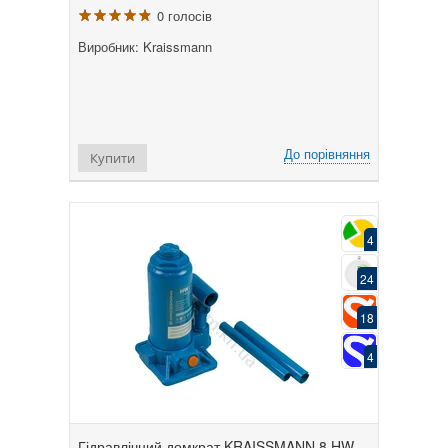
0 голосів
Виробник: Kraissmann
До порівняння
Купити
4
24
18
4
Гідравлічний домкрат KRAISSMANN 8 HW