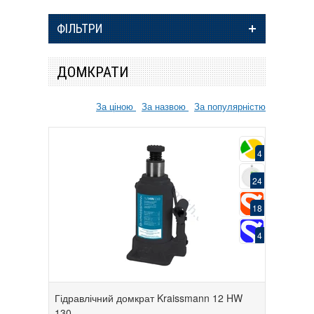
ФІЛЬТРИ
ДОМКРАТИ
За ціною
За назвою
За популярністю
4
24
18
4
Гідравлічний домкрат Kraissmann 12 HW
130