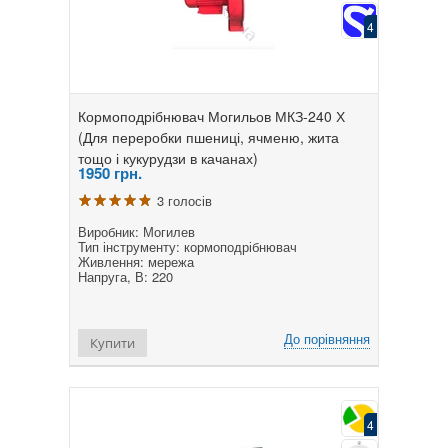
4
Кормоподрібнювач Могильов МКЗ-240 Х
(Для переробки пшениці, ячменю, жита
тощо і кукурудзи в качанах)
1950
грн.
3 голосів
Виробник: Могилев
Тип інструменту: кормоподрібнювач
Живлення: мережа
Напруга, В: 220
До порівняння
Купити
4