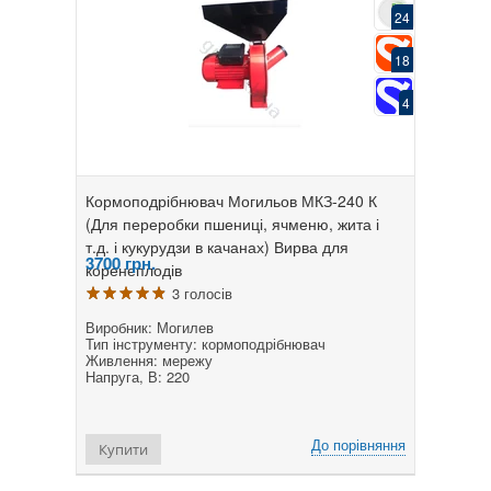
24
18
4
Кормоподрібнювач Могильов МКЗ-240 К
(Для переробки пшениці, ячменю, жита і
т.д. і кукурудзи в качанах) Вирва для
3700
грн.
коренеплодів
3 голосів
Виробник: Могилев
Тип інструменту: кормоподрібнювач
Живлення: мережу
Напруга, В: 220
До порівняння
Купити