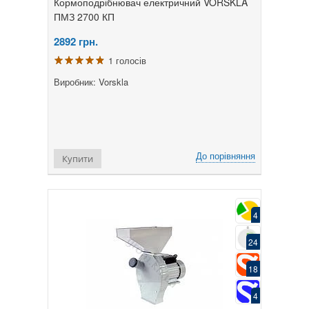
Кормоподрібнювач електричний VORSKLA
ПМЗ 2700 КП
2892
грн.
1 голосів
Виробник: Vorskla
До порівняння
Купити
4
24
18
4