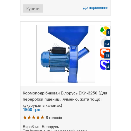
До порівняння
Купити
4
24
18
4
Кормоподрібнювач Білорусь БКИ-3250 (Для
переробки пшениці, ячменю, жита тощо і
кукурудзи в качанах)
1950
грн.
5 голосів
Виробник: Беларусь
Тип інструменту: кормоподрібнювач