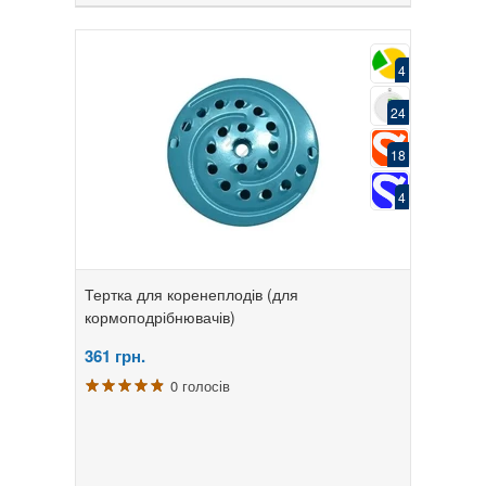
4
24
18
4
Тертка для коренеплодів (для
кормоподрібнювачів)
361
грн.
0 голосів