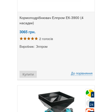
Кормоподрібнювач Елпром ЕК-3900 (4
насадки)
3065
грн.
2 голосів
Виробник: Элпром
До порівняння
Купити
4
24