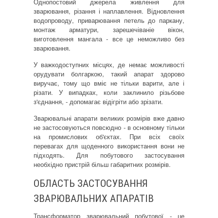
Однопостовий джерела живлення для
зварювання, різання і наплавлення. Відновлення
водопроводу, приварювання петель до паркану,
монтаж арматури, зарешечіваніе вікон,
виготовлення мангала - все це неможливо без
зварювання.
У важкодоступних місцях, де немає можливості
орудувати болгаркою, такий апарат здорово
виручає, тому що вміє не тільки варити, але і
різати. У випадках, коли заклинило різьбове
з'єднання, - допомагає відігріти або зрізати.
Зварювальні апарати великих розмірів вже давно
не застосовуються повсюдно - в основному тільки
на промислових об'єктах. При всіх своїх
перевагах для щоденного використання вони не
підходять. Для побутового застосування
необхідно пристрій більш габаритних розмірів.
ОБЛАСТЬ ЗАСТОСУВАННЯ
ЗВАРЮВАЛЬНИХ АПАРАТІВ
Трансформатор зварювальний побутової - це