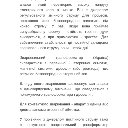
апарат, який перетворює високу напругу
електричного кола в низьке. Він є джерелом
регульованого змінного струму для процесів,
протікання яких безпосередньо залежить від
кривої струму. У разі, якщо вона приймає
синусоїдальну форму - стійкість горіння дуги
знижується, а при прямокутної - зростає. Для
забезпечення стабільності дії постійної складової
зварювального струму вони і необхідні.
Зварювальний трансформатор (Україна)
складається з первинної і вторинної обмотки,
магнітної системи, дроселя (або реактора), що
регулює безпосередньо вторинний ток.
Для дугового зварювання застосовується апарат
в однокорпусному виконанні, що складається з
понижуючого трансформатора і дроселя .
Для контактного зварювання - апарат з одним або
двома витками вторинної обмотки.
У порівнянні з джерелом постійного струму такої
ж потужності зварювальний трансформатор