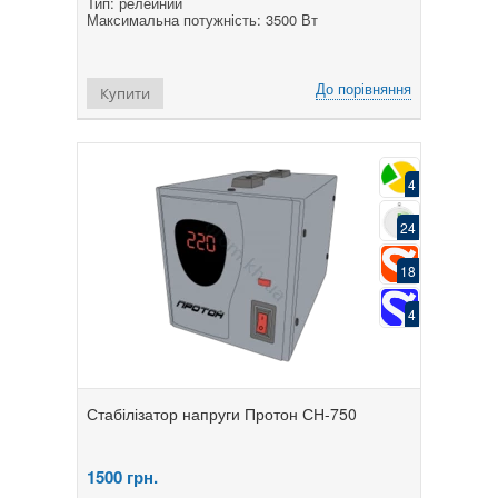
Тип: релейний
Максимальна потужність: 3500 Вт
До порівняння
Купити
4
24
18
4
Стабілізатор напруги Протон СН-750
1500
грн.