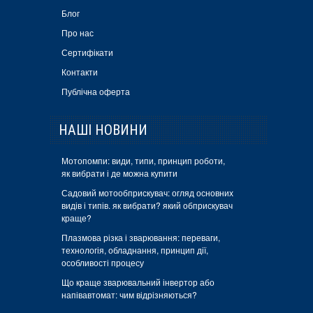
Блог
Про нас
Сертифікати
Контакти
Публічна оферта
НАШІ НОВИНИ
Мотопомпи: види, типи, принцип роботи,
як вибрати і де можна купити
Садовий мотообприскувач: огляд основних
видів і типів. як вибрати? який обприскувач
краще?
Плазмова різка і зварювання: переваги,
технологія, обладнання, принцип дії,
особливості процесу
Що краще зварювальний інвертор або
напівавтомат: чим відрізняються?