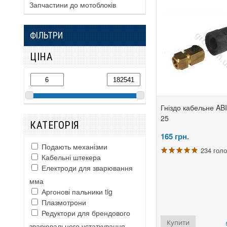
Запчастини до мотоблоків
ФІЛЬТРИ
ЦІНА
Гніздо кабельне AB
25
КАТЕГОРІЯ
165
грн.
Подають механізми
234 голо
Кабельні штекера
Електроди для зварювання
мма
Аргонові пальники tig
Плазмотрони
Редуктори для брендового
Купити
зварювального устаткування