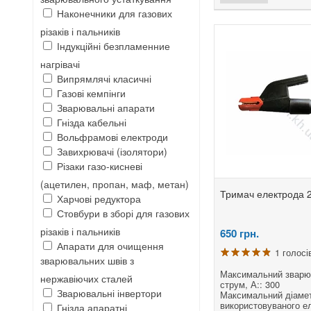
Наконечники для газових
різаків і пальників
Індукційні безпламенние
нагрівачі
Випрямлячі класичні
Газові кемпінги
Зварювальні апарати
Гнізда кабельні
Вольфрамові електроди
Завихрювачі (ізолятори)
Різаки газо-кисневі
(ацетилен, пропан, маф, метан)
Тримач електрода 
Харчові редуктора
Стовбури в зборі для газових
різаків і пальників
650
грн.
Апарати для очищення
1 голосі
зварювальних швів з
Максимальний зварю
нержавіючих сталей
струм, А:: 300
Зварювальні інвертори
Максимальний діаме
використовуваного е
Гнізда апаратні