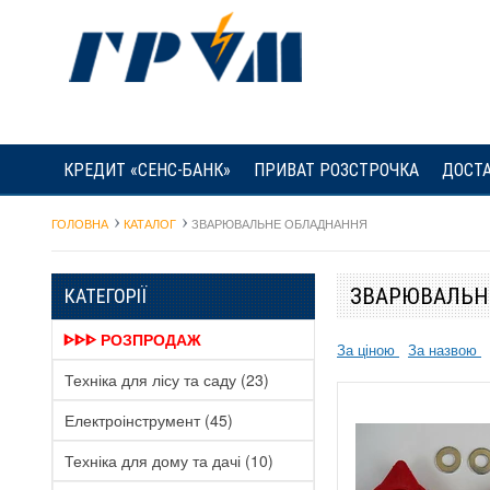
КРЕДИТ «СЕНС-БАНК»
ПРИВАТ РОЗСТРОЧКА
ДОСТА
ГОЛОВНА
КАТАЛОГ
ЗВАРЮВАЛЬНЕ ОБЛАДНАННЯ
ЗВАРЮВАЛЬН
КАТЕГОРІЇ
ᐈᐈᐈ РОЗПРОДАЖ
За ціною
За назвою
Техніка для лісу та саду
(23)
Г
Електроінструмент
(45)
Техніка для дому та дачі
(10)