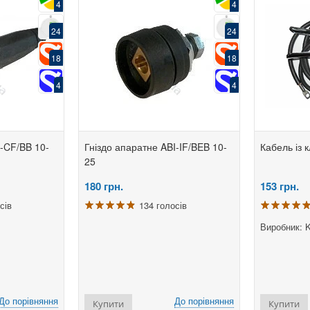
4
4
24
24
18
18
4
4
I-CF/BB 10-
Гніздо апаратне ABI-IF/BEB 10-
Кабель із 
25
180
грн.
153
грн.
сів
134 голосів
Виробник: K
До порівняння
До порівняння
Купити
Купити