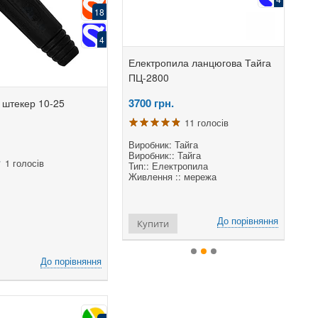
18
4
лектропила ланцюгова Тайга
Електропила ланцюгова Кедр
Ц-2800
ПЦ-2800
3700
грн.
3570
грн.
 штекер 10-25
11 голосів
11 голосів
иробник: Тайга
Виробник: Кедр
иробник:: Тайга
Тип:: Електропила
1 голосів
ип:: Електропила
Живлення :: від мережі
ивлення :: мережа
Потужність двигуна, Вт (к.с.) ::
2800 (3,6)
До порівняння
До порівняння
Купити
Купити
До порівняння