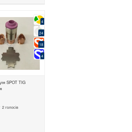
4
24
18
4
для SPOT TIG
я
2 голосів