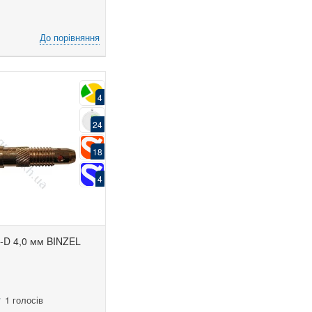
До порівняння
4
24
18
4
-D 4,0 мм BINZEL
1 голосів