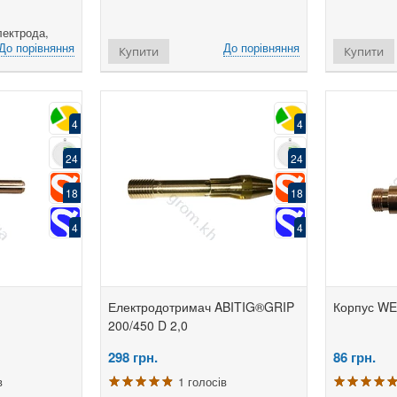
лектрода,
До порівняння
До порівняння
Купити
Купити
4
4
24
24
18
18
4
4
Електродотримач ABITIG®GRIP
Корпус WE
200/450 D 2,0
298
грн.
86
грн.
в
1 голосів