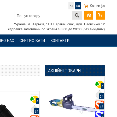
ru
ua
Кошик (0)
Україна, м. Харьків, "ТЦ Барабашова", вул. Раєвської 12
Відправка замовлень по Україні з 8:00 до 20:00 (без вихідних)
ПРО НАС
СЕРТИФІКАТИ
КОНТАКТИ
АКЦІЙНІ ТОВАРИ
Хит
4
4
Супер ціна
Гарантія 24 м
24
24
Безкоштовна
4
доставка
18
18
ПДВ
24
4
4