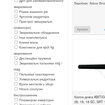
Дріт для напівавтоматичного
Виробник: Abicor Binz
зварювання
Різаки машинні рм
Аргонові редуктора
Пристрої змішувальні
(інжектори)
Купити
Зварювальне обладнання
Інші комплектуючі
Клеми маси
Комплекти для spot tig
зварювання
Дистанційні пружини
Зварювальні пальники mig /
mag
Пальника газосварочні
Універсальні редуктора
Вузли вентилів у зборі
Ніпелі сполучні
бистросьемние
Каппа довга ABITIG
Плазморізи інверторні
26, 18, 18 SC, SRT
Зварювальні кабелю