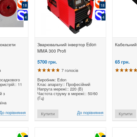
18
18
4
4
лектропила ланцюгова Кедр
Електропила ланцюгова
Е
Ц-2800
ProCraft K2600
П
570
грн.
3550
грн.
рокасети
Зварювальний інвертор Edon
Кабельний
MMA 300 Profi
11 голосів
9 голосів
5700
грн.
65
грн.
робник: Кедр
Виробник: ProCraft
В
п:: Електропила
Тип:: Електропила
В
в
7 голосів
влення :: від мережі
Живлення :: мережа
Т
тужність двигуна, Вт (к.с.) ::
Потужність двигуна, Вт (к.с.) ::
Ж
осадкового
Виробник: Edon
00 (3,6)
2600 (3,54)
ристрій:: 11
Клас апарату:: Професійний
Напруга мережі:: 220 (В)
й з
Частота струму в мережі:: 50/60
До порівняння
До порівняння
Купити
Купити
(Гц)
аїна
До порівняння
До порівняння
Купити
Купити