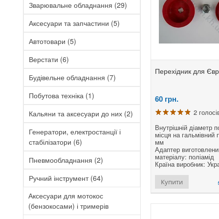
Зварювальне обладнання
(29)
Аксесуари та запчастини
(5)
Автотовари
(5)
Е
П
Верстати
(6)
3
Перехідник для Єв
Будівельне обладнання
(7)
Побутова техніка
(1)
60
грн.
Ви
Ти
2 голосі
Кальяни та аксесуари до них
(2)
Жи
По
Внутрішній діаметр п
28
Генератори, електростанції і
місця на гальмівний п
стабілізатори
(6)
мм
Адаптер виготовлени
матеріалу: поліамід
Пневмообладнання
(2)
Країна виробник: Укр
Ручний інструмент
(64)
Купити
Аксесуари для мотокос
(бензокосами) і тримерів