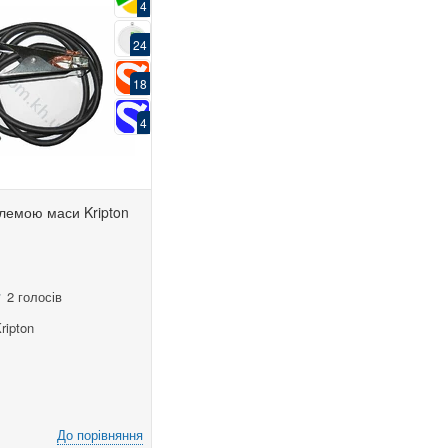
4
24
18
4
клемою маси Kripton
2 голосів
ripton
До порівняння