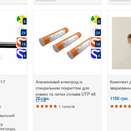
4
4
24
24
18
18
4
4
217
Алюмінієвий електрод із
Комплект 
спеціальним покриттям для
зварюванн
ковких та литих сплавів UTP 48
70
грн.
1150
грн.
∅ 3,2
в
1 голосів
вальний
тр
лектрода,