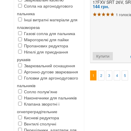
17FXV SRT 26V, S
Сопла на аргонодугового
144
грн.
пальника
1 голосі
Інші витратні матеріали для
плазмореза
Газові сопла для пальника
Мікрогорелкі для пайки
Пропанових редуктора
Ніпелі для приєднання
Купити
рукавів
Зварювальний оснащення
Аргонно-дугове зварювання
1
2
3
4
5
Головки для аргонодугового
пальників
Сопло полум'яне
Наконечники для пальників
Клапана зворотні і
огнепреградітельние
Кисневі редуктора
Вентилі сполучні
Перехідники, адаптери для