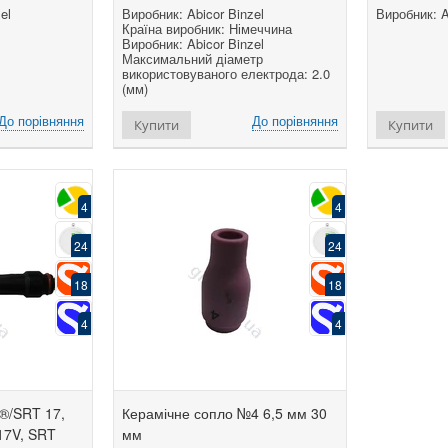
el
Виробник: Abicor Binzel
Виробник: A
Країна виробник: Німеччина
Виробник: Abicor Binzel
Максимальний діаметр
використовуваного електрода: 2.0
(мм)
До порівняння
До порівняння
Купити
Купити
4
4
24
24
18
18
4
4
®/SRT 17,
Керамічне сопло №4 6,5 мм 30
 17V, SRT
мм