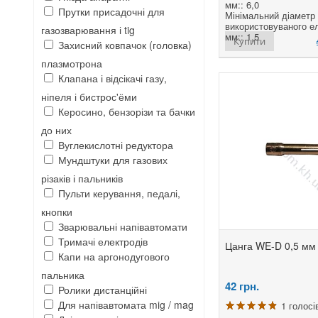
мм:: 6,0
Прутки присадочні для
Мінімальний діаметр
використовуваного е
газозварювання і tig
мм:: 1,5
Купити
Захисний ковпачок (головка)
плазмотрона
Клапана і відсікачі газу,
ніпеля і бистрос'ёми
Керосино, бензорізи та бачки
до них
Вуглекислотні редуктора
Мундштуки для газових
різаків і пальників
Пульти керування, педалі,
кнопки
Зварювальні напівавтомати
Тримачі електродів
Цанга WE-D 0,5 мм
Капи на аргонодугового
пальника
42
грн.
Ролики дистанційні
Для напівавтомата mig / mag
1 голосі