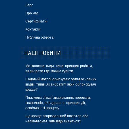
Блог
Про нас
Сертифікати
Контакти
Публічна оферта
НАШІ НОВИНИ
Мотопомпи: види, типи, принцип роботи,
як вибрати і де можна купити
Садовий мотообприскувач: огляд основних
видів і типів. як вибрати? який обприскувач
краще?
Плазмова різка і зварювання: переваги,
технологія, обладнання, принцип дії,
особливості процесу
Що краще зварювальний інвертор або
напівавтомат: чим відрізняються?