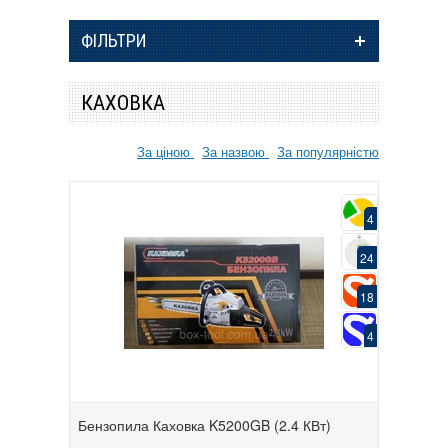
ФІЛЬТРИ
КАХОВКА
За ціною
За назвою
За популярністю
4
24
18
4
Бензопила Каховка K5200GB (2.4 КВт)