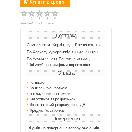
Купити в кредит
Рейтинг:
0
/
5
-
0
голосів
Доставка
Самовивіз: м. Харків, вул. Раєвської, 13
По Харкову кур'єром:від 100 до 200 грн
По Україні: "Нова Пошта", "Інтайм",
"Delivery" за тарифами перевізника
Оплата
готівкою
банківською карткою
накладеним платежем
безготівковий розрахунок
безготівковий розрахунок+ПДВ
Кредит/Розстрочка
Повернення
14 днів
на повернення товару або обмін