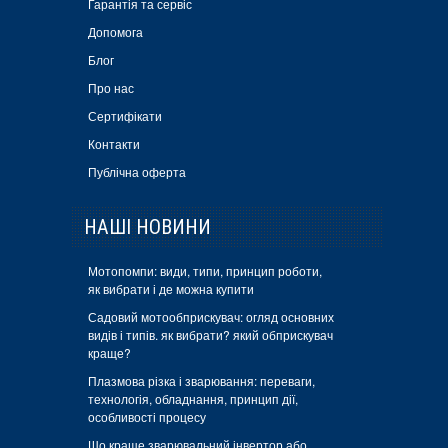
Гарантія та сервіс
Допомога
Блог
Про нас
Сертифікати
Контакти
Публічна оферта
НАШІ НОВИНИ
Мотопомпи: види, типи, принцип роботи,
як вибрати і де можна купити
Садовий мотообприскувач: огляд основних
видів і типів. як вибрати? який обприскувач
краще?
Плазмова різка і зварювання: переваги,
технологія, обладнання, принцип дії,
особливості процесу
Що краще зварювальний інвертор або