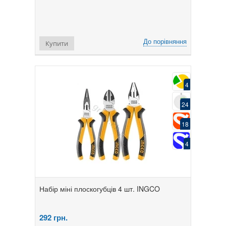
До порівняння
Купити
4
24
18
4
Набір міні плоскогубців 4 шт. INGCO
292
грн.