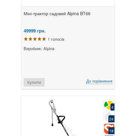
Міні-трактор садовий Alpina BT66
49999
грн.
1 голосів
Виробник: Alpina
До порівняння
Купити
4
24
18