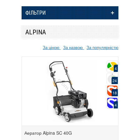
ФІЛЬТРИ
ALPINA
За ціною
За назвою
За популярністю
4
24
18
4
Аератор Alpina SC 40G