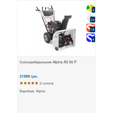
4
24
18
4
Снігоприбиральник Alpina AS 56 P
21999
грн.
2 голосів
Виробник: Alpina