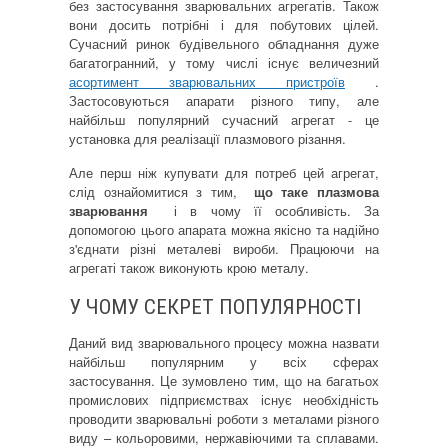
без застосування зварювальних агрегатів.
Також
вони досить потрібні і для побутових цілей.
Сучасний ринок будівельного обладнання дуже
багатогранний, у тому числі існує величезний
асортимент зварювальних пристроїв
.
Застосовуються апарати різного типу, але
найбільш популярний сучасний агрегат - це
установка для реалізації плазмового різання.
Але перш ніж купувати для потреб цей агрегат,
слід ознайомитися з тим,
що таке плазмова
зварювання
і в чому її особливість.
За
допомогою цього апарата можна якісно та надійно
з'єднати різні металеві вироби.
Працюючи на
агрегаті також виконують крою металу.
У ЧОМУ СЕКРЕТ ПОПУЛЯРНОСТІ
Даний вид зварювального процесу можна назвати
найбільш популярним у всіх сферах
застосування.
Це зумовлено тим, що на багатьох
промислових підприємствах існує необхідність
проводити зварювальні роботи з металами різного
виду – кольоровими, нержавіючими та сплавами.