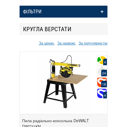
ФІЛЬТРИ
КРУГЛА ВЕРСТАТИ
За ціною
За назвою
За популярністю
4
24
18
4
Пила радіально-консольна DeWALT
DW721KN