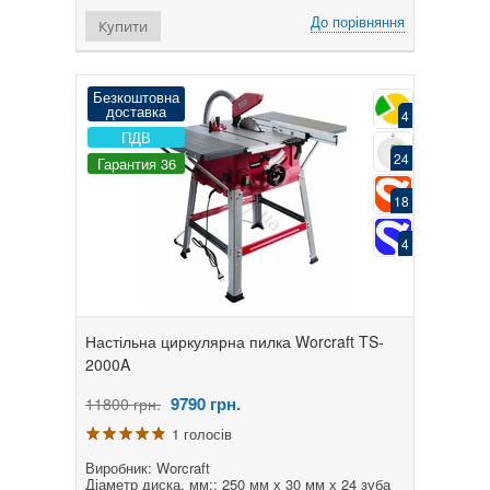
До порівняння
Купити
Безкоштовна
доставка
4
ПДВ
24
Гарантия 36
18
4
Настільна циркулярна пилка Worcraft TS-
2000A
9790
грн.
11800 грн.
1 голосів
Виробник: Worcraft
Діаметр диска, мм:: 250 мм х 30 мм х 24 зуба