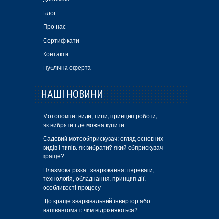
Блог
Про нас
Сертифікати
Контакти
Публічна оферта
НАШІ НОВИНИ
Мотопомпи: види, типи, принцип роботи,
як вибрати і де можна купити
Садовий мотообприскувач: огляд основних
видів і типів. як вибрати? який обприскувач
краще?
Плазмова різка і зварювання: переваги,
технологія, обладнання, принцип дії,
особливості процесу
Що краще зварювальний інвертор або
напівавтомат: чим відрізняються?