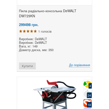
Пила радіально-консольна DeWALT
DW729KN
299498
грн.
1 голосів
Виробник: DeWALT
Виробник: DeWALT
Вага, кг: 149
Діаметр диска, мм: 350
До порівняння
Купити
4
24
18