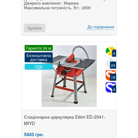
Джерело живлення:: Мережа
Максимальна потужність, Вт:: 2000
До порівняння
Купити
Гарантія 24 м
4
Безкоштовна
доставка
24
ПДВ
18
4
Стаціонарна циркулярка Edon ED-2541-
MIYD
5443
грн.