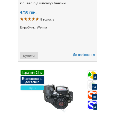
к.с. вал під шпонку) бензин
4750
грн.
8 голосів
Виробник: Weima
До порівняння
Купити
Гарантія 24 м
4
Безкоштовна
доставка
24
ПДВ
18
4