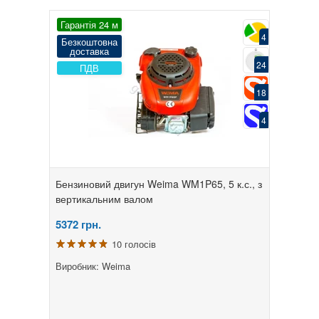
Гарантія 24 м
4
Безкоштовна
доставка
24
ПДВ
18
4
Бензиновий двигун Weima WM1P65, 5 к.с., з
вертикальним валом
5372
грн.
10 голосів
Виробник: Weima