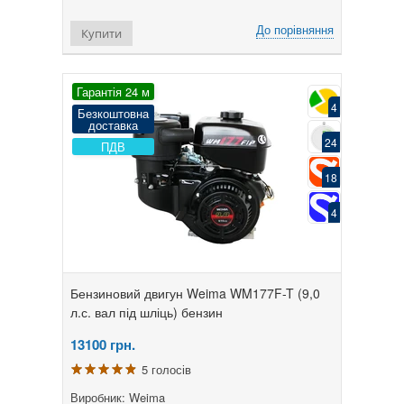
До порівняння
Купити
Гарантія 24 м
4
Безкоштовна
доставка
24
ПДВ
18
4
Бензиновий двигун Weima WM177F-T (9,0
л.с. вал під шліць) бензин
13100
грн.
5 голосів
Виробник: Weima