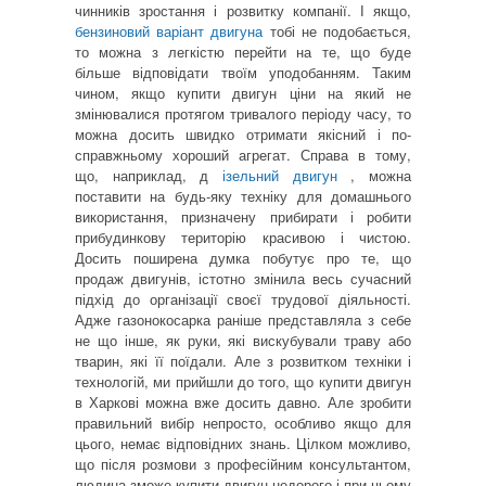
чинників зростання і розвитку компанії. І якщо,
бензиновий варіант двигуна
тобі не подобається,
то можна з легкістю перейти на те, що буде
більше відповідати твоїм уподобанням. Таким
чином, якщо купити двигун ціни на який не
змінювалися протягом тривалого періоду часу, то
можна досить швидко отримати якісний і по-
справжньому хороший агрегат. Справа в тому,
що, наприклад, д
ізельний двигун
, можна
поставити на будь-яку техніку для домашнього
використання, призначену прибирати і робити
прибудинкову територію красивою і чистою.
Досить поширена думка побутує про те, що
продаж двигунів, істотно змінила весь сучасний
підхід до організації своєї трудової діяльності.
Адже газонокосарка раніше представляла з себе
не що інше, як руки, які вискубували траву або
тварин, які її поїдали. Але з розвитком техніки і
технологій, ми прийшли до того, що купити двигун
в Харкові можна вже досить давно. Але зробити
правильний вибір непросто, особливо якщо для
цього, немає відповідних знань. Цілком можливо,
що після розмови з професійним консультантом,
людина зможе купити двигун недорого і при цьому