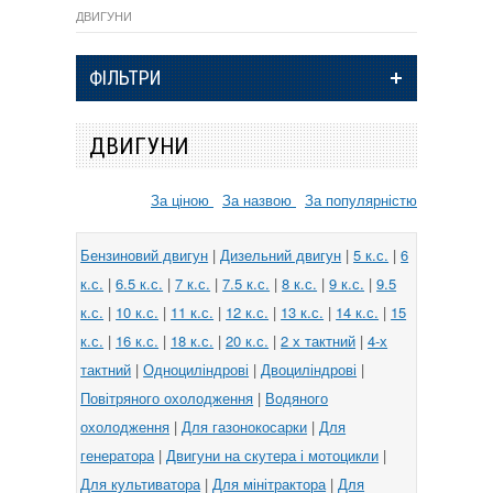
ДВИГУНИ
ФІЛЬТРИ
ДВИГУНИ
За ціною
За назвою
За популярністю
Бензиновий двигун
|
Дизельний двигун
|
5 к.с.
|
6
к.с.
|
6.5 к.с.
|
7 к.с.
|
7.5 к.с.
|
8 к.с.
|
9 к.с.
|
9.5
к.с.
|
10 к.с.
|
11 к.с.
|
12 к.с.
|
13 к.с.
|
14 к.с.
|
15
к.с.
|
16 к.с.
|
18 к.с.
|
20 к.с.
|
2 х тактний
|
4-х
тактний
|
Одноциліндрові
|
Двоциліндрові
|
Повітряного охолодження
|
Водяного
охолодження
|
Для газонокосарки
|
Для
генератора
|
Двигуни на скутера і мотоцикли
|
Для культиватора
|
Для мінітрактора
|
Для