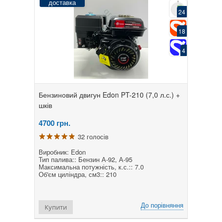
доставка
24
18
4
Бензиновий двигун Edon PT-210 (7,0 л.с.) +
шків
4700
грн.
32 голосів
Виробник: Edon
Тип палива:: Бензин А-92, А-95
Максимальна потужність, к.с.:: 7.0
Об'єм циліндра, см3:: 210
До порівняння
Купити