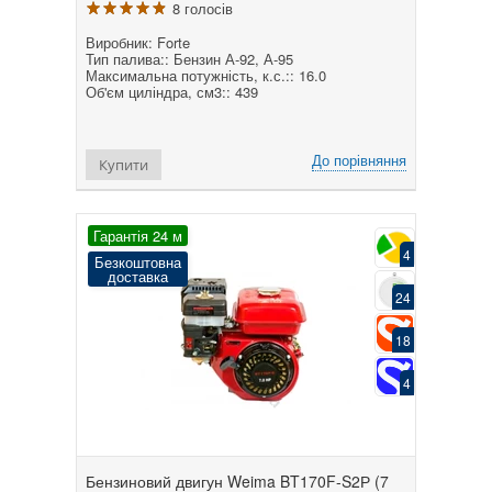
8 голосів
Виробник: Forte
Тип палива:: Бензин А-92, А-95
Максимальна потужність, к.с.:: 16.0
Об'єм циліндра, см3:: 439
До порівняння
Купити
Гарантія 24 м
4
Безкоштовна
доставка
24
18
4
Бензиновий двигун Weima BT170F-S2Р (7