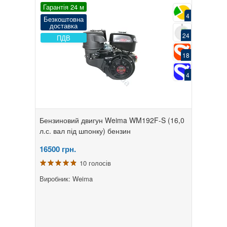
Гарантія 24 м
4
Безкоштовна
доставка
24
ПДВ
18
4
Бензиновий двигун Weima WM192F-S (16,0
л.с. вал під шпонку) бензин
16500
грн.
10 голосів
Виробник: Weima