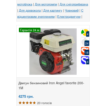
мотоблока
|
Для мотопомпи
|
Для снігоприбирача
|
Для дровокола
|
Для картингу
|
Човновий
|
C
відцентровим зчепленням
|
Електродвигуни
|
Гарантія 24 м
4
24
18
4
Двигун бензиновий Iron Angel favorite 200-
1M
4275
грн.
20 голосів