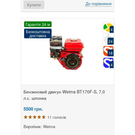
До порівняння
Купити
Гарантія 24 м
4
Безкоштовна
доставка
24
18
4
Бензиновий двигун Weima BT170F-S, 7,0
л.с. шпонка
5500
грн.
11 голосів
Виробник: Weima