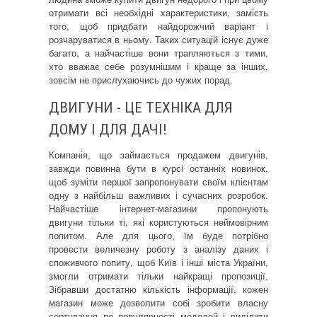
отримати всі необхідні характеристики, замість
того, щоб придбати найдорожчий варіант і
розчаруватися в ньому. Таких ситуацій існує дуже
багато, а найчастіше вони трапляються з тими,
хто вважає себе розумнішим і краще за інших,
зовсім не прислухаючись до чужих порад.
ДВИГУНИ - ЦЕ ТЕХНІКА ДЛЯ
ДОМУ І ДЛЯ ДАЧІ!
Компанія, що займається продажем двигунів,
завжди повинна бути в курсі останніх новинок,
щоб зуміти першої запропонувати своїм клієнтам
одну з найбільш важливих і сучасних розробок.
Найчастіше інтернет-магазини пропонують
двигуни тільки ті, які користуються неймовірним
попитом. Але для цього, їм буде потрібно
провести величезну роботу з аналізу даних і
споживчого попиту, щоб Київ і інші міста України,
змогли отримати тільки найкращі пропозиції.
Зібравши достатню кількість інформації, кожен
магазин може дозволити собі зробити власну
сортування по популярності моделей і виділити