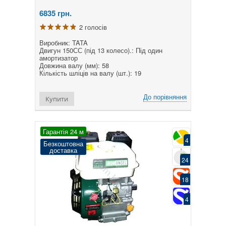
6835
грн.
2 голосів
Виробник: TATA
Двигун 150СС (під 13 колесо).: Під один
амортизатор
Довжина валу (мм): 58
Кількість шліців на валу (шт.): 19
До порівняння
Купити
Гарантія 24 м
4
Безкоштовна
доставка
24
18
4