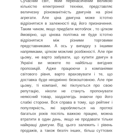
Сучасний світ, який перенасичений великою
кількістю електронної техніки, представляє
величезну різноманітність двигунів на різні
агрегати. Але ціна двигуна може істотно
відрізнятися в залежності від його призначення.
Таким чином, якщо придбати мотоблок
, то цілком
ймовірно, що цінова політика не буде істотно
відрізнятися між різними торговими
представниками. А ось у випадку з іншими
напрямками, цілком можливі розбіжності. Але при
цьому, не варто забувати, що купити двигун в
Україні ви можете по найбільш вигідних
пропозицій. Адже працюючи з компаніями
світового рівня, варто враховувати і те, що
доставка буде неодмінно безкоштовною. Але при
цьому, ті компанії, які піклуються про свою
репутацію, ніколи не стануть пропонувати
неякісний товар, заздалегідь знаючи про його
слабкі сторони. Вся справа в тому, що рейтинг і
популярність, які заробляються на протязі
багатьох років поспіль важкою працею, можна
втратити в один день, якщо не продавати тільки
найкращі двигуни. Від цього залежить і рівень
продажів, а також безліч інших, більш суттєвих