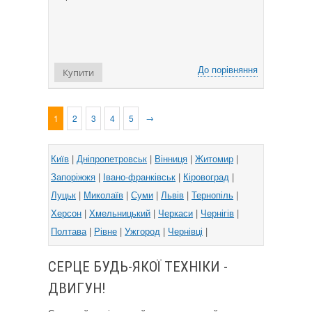
До порівняння
Купити
→
1
2
3
4
5
Київ
|
Дніпропетровськ
|
Вінниця
|
Житомир
|
Запоріжжя
|
Івано-франківськ
|
Кіровоград
|
Луцьк
|
Миколаїв
|
Суми
|
Львів
|
Тернопіль
|
Херсон
|
Хмельницький
|
Черкаси
|
Чернігів
|
Полтава
|
Рівне
|
Ужгород
|
Чернівці
|
СЕРЦЕ БУДЬ-ЯКОЇ ТЕХНІКИ -
ДВИГУН!