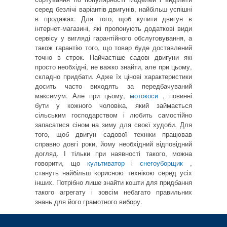
серед безлічі варіантів двигунів, найбільш успішні
в продажах. Для того, щоб купити двигун в
інтернет-магазині, які пропонують додаткові види
сервісу у вигляді гарантійного обслуговування, а
також гарантію того, що товар буде доставлений
точно в строк. Найчастіше садові двигуни які
просто необхідні, не важко знайти, але при цьому,
складно придбати. Адже їх цінові характеристики
досить часто виходять за передбачуваний
максимум. Але при цьому,
мотокоси
, повинні
бути у кожного чоловіка, який займається
сільським господарством і любить самостійно
запасатися сіном на зиму для своєї худоби. Для
того, щоб двигун садової техніки працював
справно довгі роки, йому необхідний відповідний
догляд. І тільки при наявності такого, можна
говорити, що
культиватор
і
снегоуборщик
,
стануть найбільш корисною технікою серед усіх
інших. Потрібно лише знайти кошти для придбання
такого агрегату і зовсім небагато правильних
знань для його грамотного вибору.