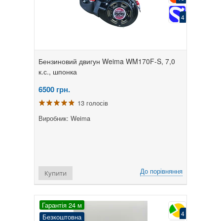
4
Бензиновий двигун Weima WM170F-S, 7,0
к.с., шпонка
6500
грн.
13 голосів
Виробник: Weima
До порівняння
Купити
Гарантія 24 м
4
Безкоштовна