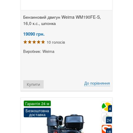
Бензиновий двигун Weima WM190FE-S,
16,0 к.с., шпонка
19090
грн.
10 голосів
Виробник: Weima
До порівняння
Купити
Гарантія 24 м
4
Безкоштовна
доставка
24
18