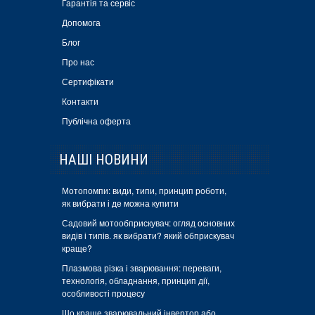
Гарантія та сервіс
Допомога
Блог
Про нас
Сертифікати
Контакти
Публічна оферта
НАШІ НОВИНИ
Мотопомпи: види, типи, принцип роботи,
як вибрати і де можна купити
Садовий мотообприскувач: огляд основних
видів і типів. як вибрати? який обприскувач
краще?
Плазмова різка і зварювання: переваги,
технологія, обладнання, принцип дії,
особливості процесу
Що краще зварювальний інвертор або