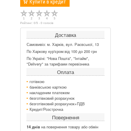
Купити в кредит
Рейтинг:
0
/
5
-
0
голосів
Доставка
Самовивіз: м. Харків, вул. Раєвської, 13
По Харкову кур'єром:від 100 до 200 грн
По Україні: "Нова Пошта", "Інтайм",
"Delivery" за тарифами перевізника
Оплата
готівкою
банківською карткою
накладеним платежем
безготівковий розрахунок
безготівковий розрахунок+ПДВ
Кредит/Розстрочка
Повернення
14 днів
на повернення товару або обмін