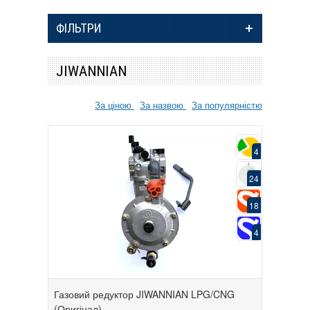
ФІЛЬТРИ
JIWANNIAN
За ціною
За назвою
За популярністю
4
24
18
4
Газовий редуктор JIWANNIAN LPG/CNG
(Оригінал)