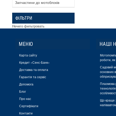
Запчастини до мотоблоків
ФІЛЬТРИ
Нечего фильтровать
МЕНЮ
НАШІ 
Карта сайту
Мотопомпи
роботи, як
Кредит «Сенс-Банк»
Садовий м
Доставка та оплата
основних в
обприскув
Гарантія та сервіс
Плазмова р
Допомога
технологія
Блог
особливос
Про нас
Що краще 
напівавтом
Сертифікати
Контакти