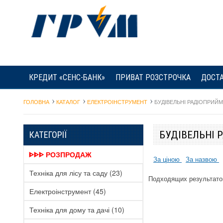
КРЕДИТ «СЕНС-БАНК»
ПРИВАТ РОЗСТРОЧКА
ДОСТА
ГОЛОВНА
КАТАЛОГ
ЕЛЕКТРОІНСТРУМЕНТ
БУДІВЕЛЬНІ РАДІОПРИЙМ
БУДІВЕЛЬНІ 
КАТЕГОРІЇ
ᐈᐈᐈ РОЗПРОДАЖ
За ціною
За назвою
Техніка для лісу та саду
(23)
Подходящих результато
Електроінструмент
(45)
Техніка для дому та дачі
(10)