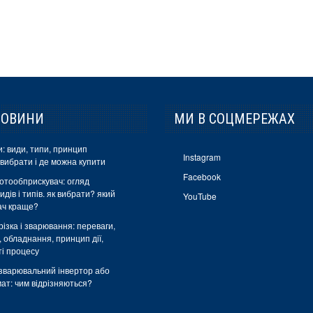
НОВИНИ
МИ В СОЦМЕРЕЖАХ
: види, типи, принцип
Instagram
 вибрати і де можна купити
Facebook
отообприскувач: огляд
идів і типів. як вибрати? який
YouTube
ач краще?
ізка і зварювання: переваги,
, обладнання, принцип дії,
ті процесу
зварювальний інвертор або
ат: чим відрізняються?