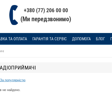
+380 (77) 206 00 00
(Ми передзвонимо)
ВКА ТА ОПЛАТА
ГАРАНТІЯ ТА СЕРВІС
ДОПОМОГА
БЛОГ
АЧІ
РАДІОПРИЙМАЧІ
Гарантія 24 м
Гарант
За популярністю
4
Безкоштовна
Безко
доставка
дос
в не найдено.
24
18
4