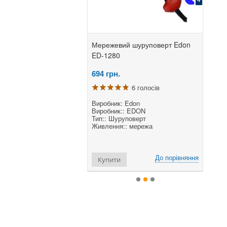
евий шуруповерт Edon
Мережевий шуруповерт Edon
Фен б
00
ED-1280
Edon 
н.
694
грн.
750
г
9 голосів
6 голосів
ик: Edon
Виробник: Edon
Вироб
, В:: 220
Виробник:: EDON
Вироб
сть, Вт:: 1100
Тип:: Шуруповерт
Тип:: 
ть, об/хв:: 0-800
Живлення:: мережа
Живле
До порівняння
До порівняння
ти
Купити
Куп