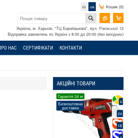
ru
ua
Кошик (0)
Україна, м. Харьків, "ТЦ Барабашова", вул. Раєвської 12
Відправка замовлень по Україні з 8:00 до 20:00 (без вихідних)
ПРО НАС
СЕРТИФІКАТИ
КОНТАКТИ
АКЦІЙНІ ТОВАРИ
ія 24 м
Гарантія 24 м
Гаран
4
4
штовна
Безкоштовна
Безк
тавка
доставка
до
24
24
18
18
4
4