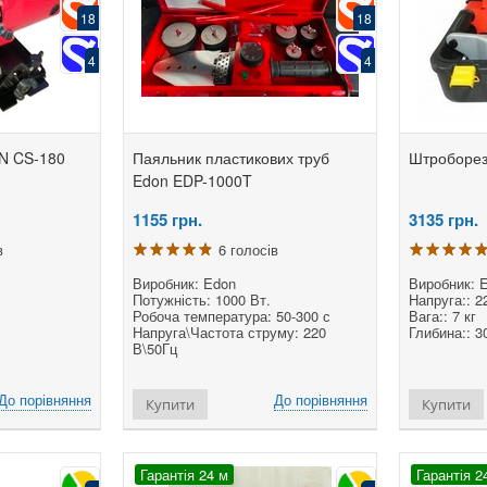
18
18
4
4
Електропила ланцюгова Кедр
Електр
ПЦ-2800
ProCra
3570
грн.
3550
г
N CS-180
Паяльник пластикових труб
Штроборез
Edon EDP-1000T
11 голосів
1155
грн.
3135
грн.
Виробник: Кедр
Виробни
Тип:: Електропила
Тип:: 
в
6 голосів
Живлення :: від мережі
Живлен
Потужність двигуна, Вт (к.с.) ::
Потужні
Виробник: Edon
Виробник: 
2800 (3,6)
2600 (3
Потужність: 1000 Вт.
Напруга:: 2
Робоча температура: 50-300 с
Вага:: 7 кг
Напруга\Частота струму: 220
Глибина:: 3
До порівняння
Купити
Купи
В\50Гц
До порівняння
До порівняння
Купити
Купити
Гарантія 24 м
Гарантія 2