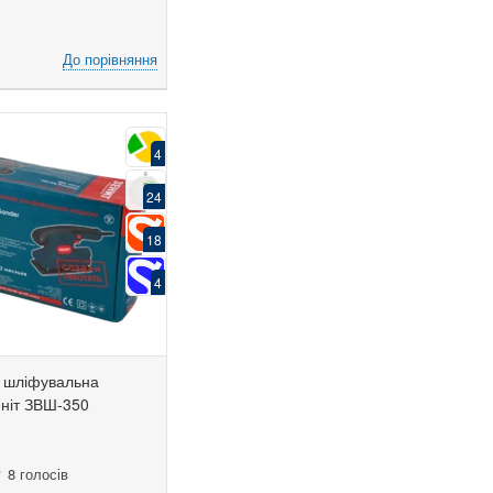
До порівняння
4
24
18
4
а шліфувальна
ніт ЗВШ-350
8 голосів