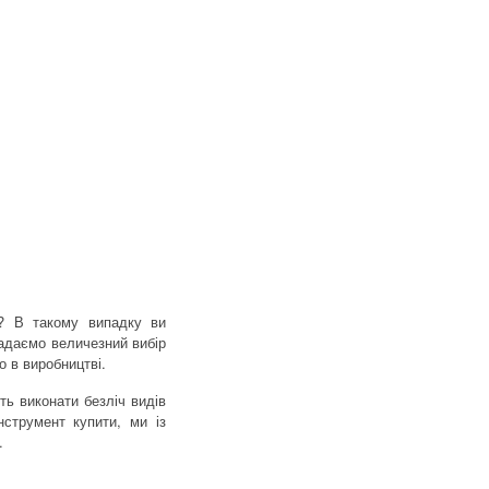
ь? В такому випадку ви
надаємо величезний вибір
о в виробництві.
уть виконати безліч видів
струмент купити, ми із
.