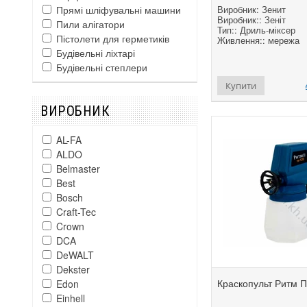
Виробник: Зенит
Прямі шліфувальні машини
Виробник:: Зеніт
Пили алігатори
Тип:: Дриль-міксер
Пістолети для герметиків
Живлення:: мережа
Будівельні ліхтарі
Будівельні степлери
Купити
ВИРОБНИК
AL-FA
ALDO
Belmaster
Best
Bosch
Craft-Tec
Crown
DCA
DeWALT
Dekster
Краскопульт Ритм 
Edon
Einhell