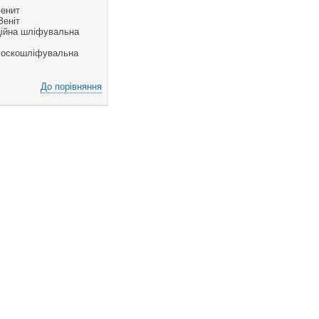
Зенит
Зеніт
ційна шліфувальна
лоскошліфувальна
До порівняння