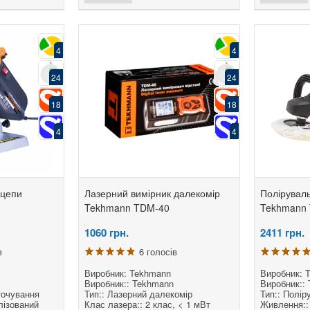
4
4
24
24
18
18
4
4
 цепи
Лазерний вимірник далекомір
Полірувал
Tekhmann TDM-40
Tekhmann 
1060
грн.
2411
грн.
в
6 голосів
Виробник: Tekhmann
Виробник: 
Виробник:: Tekhmann
Виробник::
точування
Тип:: Лазерний далекомір
Тип:: Полі
лізований
Клас лазера:: 2 клас, < 1 мВт
Живлення::