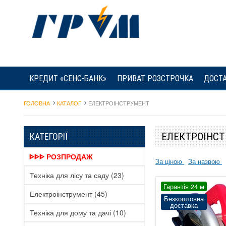
КРЕДИТ «СЕНС-БАНК»
ПРИВАТ РОЗСТРОЧКА
ДОСТА
ГОЛОВНА
КАТАЛОГ
ЕЛЕКТРОІНСТРУМЕНТ
ЕЛЕКТРОІНС
КАТЕГОРІЇ
ᐈᐈᐈ РОЗПРОДАЖ
За ціною
За назвою
Техніка для лісу та саду
(23)
Гарантія 24 м
Електроінструмент
(45)
Безкоштовна
доставка
Техніка для дому та дачі
(10)