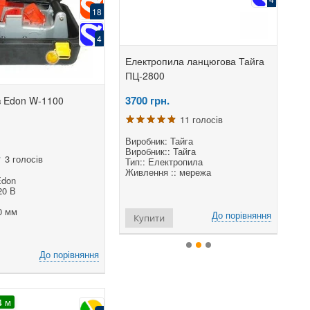
18
4
опила ланцюгова
Електропила ланцюгова Тайга
Елект
ft K2600
ПЦ-2800
ПЦ-2
рн.
3700
грн.
3570
 Edon W-1100
9 голосів
11 голосів
к: ProCraft
Виробник: Тайга
Вироб
Електропила
Виробник:: Тайга
Тип:: 
3 голосів
ня :: мережа
Тип:: Електропила
Живлен
сть двигуна, Вт (к.с.) ::
Живлення :: мережа
Потужн
Edon
,54)
2800 (
20 В
0 мм
До порівняння
До порівняння
ти
Купити
Куп
До порівняння
4 м