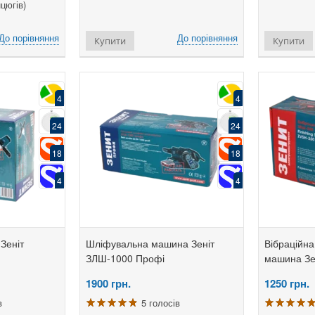
цюгів)
До порівняння
До порівняння
Купити
Купити
4
4
24
24
18
18
4
4
Зеніт
Шліфувальна машина Зеніт
Вібраційн
ЗЛШ-1000 Профі
машина Зе
1900
грн.
1250
грн.
в
5 голосів