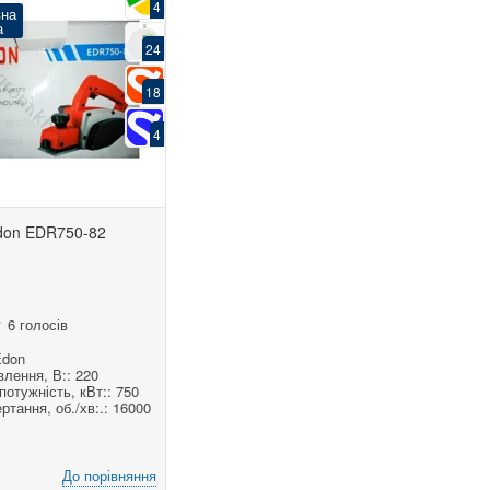
4
вна
а
24
18
4
don EDR750-82
6 голосів
Edon
лення, В:: 220
отужність, кВт:: 750
ртання, об./хв:.: 16000
До порівняння