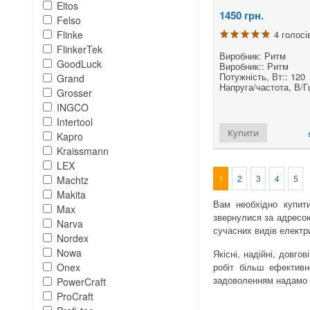
Eltos
1450
грн.
Felso
4 голосі
Flinke
FlinkerTek
Виробник: Ритм
GoodLuck
Виробник:: Ритм
Потужність, Вт:: 120
Grand
Напруга/частота, В/Гц
Grosser
INGCO
Intertool
Купити
Kapro
Kraissmann
LEX
1
2
3
4
5
Machtz
Makita
Вам необхідно купити
Max
звернулися за адресою
Narva
сучасних видів електри
Nordex
Nowa
Якісні, надійні, довго
робіт більш ефективн
Onex
задоволенням надамо в
PowerCraft
ProCraft