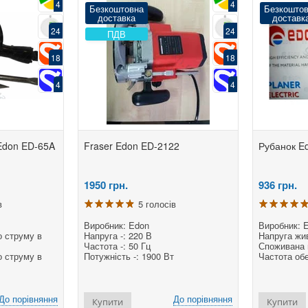
4
4
Безкоштовна
Безкошто
доставка
доставк
24
24
ПДВ
18
18
4
4
Edon ED-65A
Fraser Edon ED-2122
Рубанок E
1950
грн.
936
грн.
в
5 голосів
Виробник: Edon
Виробник: 
о струму в
Напруга -: 220 В
Напруга жив
Частота -: 50 Гц
Споживана п
о струму в
Потужність -: 1900 Вт
Частота обе
До порівняння
До порівняння
Купити
Купити