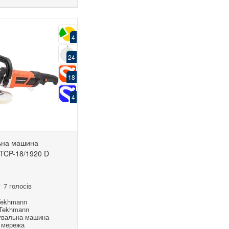
4
24
18
4
ьна машина
TCP-18/1920 D
7 голосів
Tekhmann
 Tekhmann
рувальна машина
 мережа