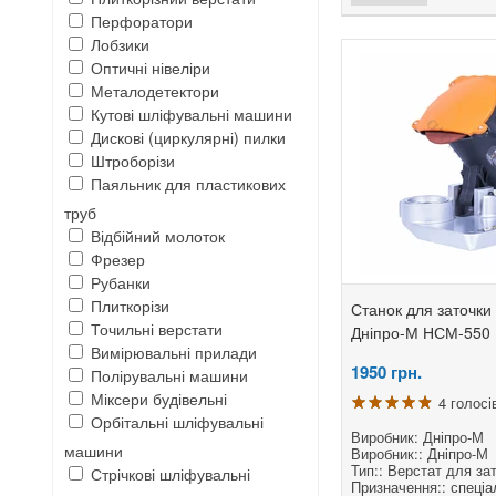
Перфоратори
Лобзики
Оптичні нівеліри
Металодетектори
Кутові шліфувальні машини
Дискові (циркулярні) пилки
Штроборізи
Паяльник для пластикових
труб
Відбійний молоток
Фрезер
Рубанки
Плиткорізи
Станок для заточки
Точильні верстати
Дніпро-М НСМ-550
Вимірювальні прилади
1950
грн.
Полірувальні машини
Міксери будівельні
4 голосі
Орбітальні шліфувальні
Виробник: Дніпро-М
машини
Виробник:: Дніпро-М
Тип:: Верстат для за
Стрічкові шліфувальні
Призначення:: спеціа