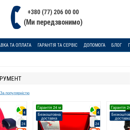
+380 (77) 206 00 00
(Ми передзвонимо)
ВКА ТА ОПЛАТА
ГАРАНТІЯ ТА СЕРВІС
ДОПОМОГА
БЛОГ
ТРУМЕНТ
Хит
За популярністю
4
Супер ціна
Гарантія 24 м
Гарантія 24 м
24
Гарантія 2
Безкоштовна
4
4
Безкоштовна
Безкошто
доставка
доставка
доставк
18
ПДВ
24
24
4