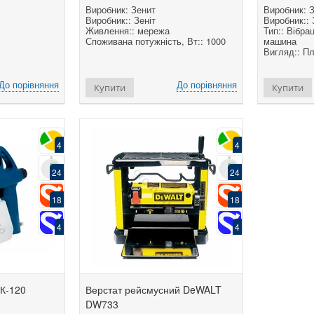
Виробник: Зенит
Виробник: 
Виробник:: Зеніт
Виробник:: 
Живлення:: мережа
Тип:: Вібра
Споживана потужність, Вт:: 1000
машина
Вигляд:: П
До порівняння
До порівняння
Купити
Купити
4
4
24
24
18
18
4
4
ПК-120
Верстат рейсмусний DeWALT
DW733