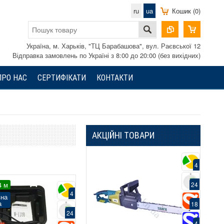
ru
ua
Кошик (0)
Україна, м. Харьків, "ТЦ Барабашова", вул. Раєвської 12
Відправка замовлень по Україні з 8:00 до 20:00 (без вихідних)
ПРО НАС
СЕРТИФІКАТИ
КОНТАКТИ
АКЦІЙНІ ТОВАРИ
4
4
Суп
Гаран
4 м
24
24
Безк
4
вна
до
а
18
18
24
4
4