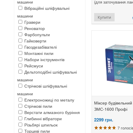
машини
(для заточування лан
Вібраційні шліфувальні
машини
Купити
Гравери
Реноватор
Фарбопульти
Гайковерти
Гвоздезабівателі
Монтажні пили
Набори інструментів
Рейсмуси
Дельтоподібні шліфувальні
машини
Стрічкові шліфувальні
машини
Електроножиці по металу
Міксер будівельний 
Стрічкові пили
ЗМС-1600 Профі
Верстати алмазного буріння
Глибинні вібратори
2299
грн.
Різьбярі шпильок
7 голосі
Торцеві пили