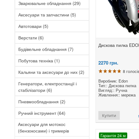
Зварювальне обладнання
(29)
Аксесуари та запчастини
(5)
Автотовари
(5)
Верстати
(6)
Дискова пилка EDO
Будівельне обладнання
(7)
Побутова техніка
(1)
2270
грн.
8 голосі
Кальяни та аксесуари до них
(2)
Виробник: Edon
Генератори, електростанції і
Тип:: Дискова пилка
стабілізатори
(6)
Вигляд:: Ручна
Живлення:: мережа
Пневмообладнання
(2)
Ручний інструмент
(64)
Купити
Аксесуари для мотокос
(бензокосами) і тримерів
Гарантія 24 м