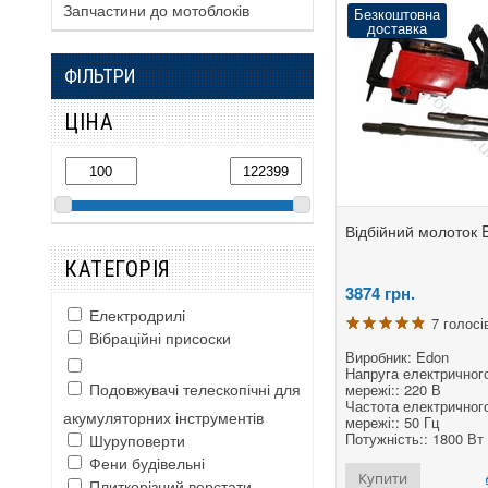
Запчастини до мотоблоків
Безкоштовна
доставка
ФІЛЬТРИ
ЦІНА
Відбійний молоток 
КАТЕГОРІЯ
3874
грн.
Електродрилі
7 голосі
Вібраційні присоски
Виробник: Edon
Напруга електричног
Подовжувачі телескопічні для
мережі:: 220 В
Частота електричног
акумуляторних інструментів
мережі:: 50 Гц
Потужність:: 1800 Вт
Шуруповерти
Фени будівельні
Купити
Плиткорізний верстати