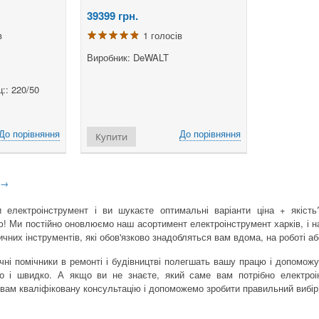
39399
грн.
в
1 голосів
Виробник: DeWALT
:: 220/50
До порівняння
До порівняння
Купити
→
 електроінструмент і ви шукаєте оптимальні варіанти ціна + якіст
! Ми постійно оновлюємо наш асортимент електроінструмент харків, і 
чних інструментів, які обов'язково знадобляться вам вдома, на роботі аб
вічні помічники в ремонті і будівництві полегшать вашу працю і допомож
о і швидко. А якщо ви не знаєте, який саме вам потрібно електроін
ам кваліфіковану консультацію і допоможемо зробити правильний вибір