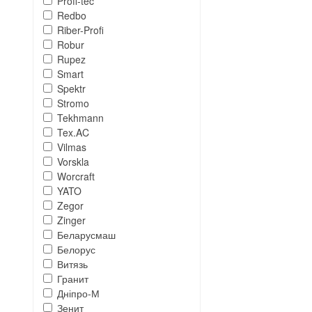
Profi-tec
Redbo
Riber-Profi
Robur
Rupez
Smart
Spektr
Stromo
Tekhmann
Tex.AC
Vilmas
Vorskla
Worcraft
YATO
Zegor
Zinger
Беларусмаш
Белорус
Витязь
Гранит
Дніпро-М
Зенит