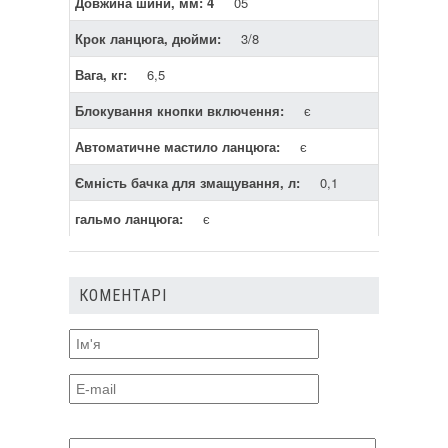
Довжина шини, мм: 4
05
Крок ланцюга, дюйми:
3/8
Вага, кг:
6,5
Блокування кнопки включення:
є
Автоматичне мастило ланцюга:
є
Ємність бачка для змащування, л:
0,1
гальмо ланцюга:
є
КОМЕНТАРІ