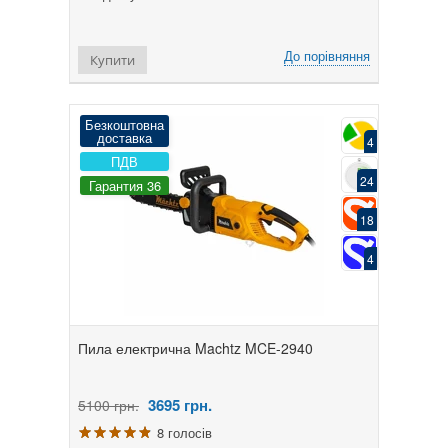
До порівняння
Купити
Безкоштовна
доставка
4
ПДВ
24
Гарантия 36
18
4
Пила електрична Machtz MCE-2940
3695
грн.
5100 грн.
8 голосів