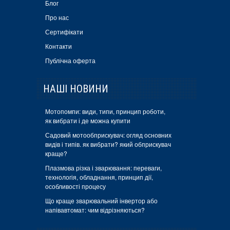
Блог
Про нас
Сертифікати
Контакти
Публічна оферта
НАШІ НОВИНИ
Мотопомпи: види, типи, принцип роботи,
як вибрати і де можна купити
Садовий мотообприскувач: огляд основних
видів і типів. як вибрати? який обприскувач
краще?
Плазмова різка і зварювання: переваги,
технологія, обладнання, принцип дії,
особливості процесу
Що краще зварювальний інвертор або
напівавтомат: чим відрізняються?