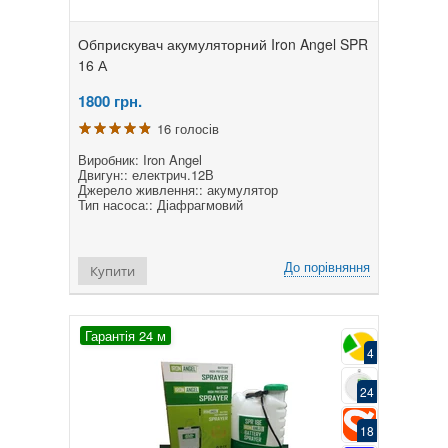
Обприскувач акумуляторний Iron Angel SPR
16 А
1800
грн.
16 голосів
Виробник: Iron Angel
Двигун:: електрич.12В
Джерело живлення:: акумулятор
Тип насоса:: Діафрагмовий
До порівняння
Купити
Гарантія 24 м
4
24
18