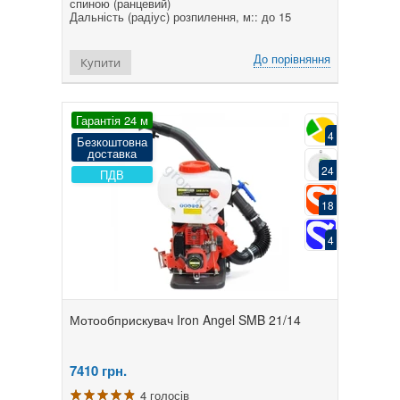
спиною (ранцевий)
Дальність (радіус) розпилення, м:: до 15
До порівняння
Купити
Гарантія 24 м
4
Безкоштовна
доставка
24
ПДВ
18
4
Мотообприскувач Iron Angel SMB 21/14
7410
грн.
4 голосів