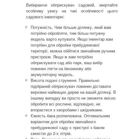
Вибираючи обприскувач садовий, звертайте
особливу увагу на такі особливості цього
садового інвентарю:
Потужність. Чим більше ділянку, який вам
потрібно обробляти, тим більш потужну
модель варто купувати. Якщо інвентар вам
потрібен для обробки прибудинкової
території, можна обійтися звичайним ручним
пристроєм. Якщо ж вам потрібно
обприскувати сад або парк, ваш вибір
повинен лягти на бензинову або
акумуляторну модель.
Висота подачі струменя. Правильно
підібраний обприскувач повинен діставати
верхівки найвищих дерев на вашій ділянці. В
іншому випадку ви просто не зможете якісно
обробити всі рослини, відповідно, не
впораєтеся з хворобами і шкідниками.
Ємність бака розпилювача. Оптимальним
варіантом для обробки звичайного
прибудинкової саду є пристрої з баком
ємністю до 2-х літрів.