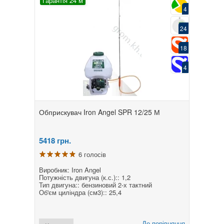
Гарантія 24 м
4
24
18
4
Обприскувач Iron Angel SPR 12/25 М
5418
грн.
6 голосів
Виробник: Iron Angel
Потужність двигуна (к.с.):: 1,2
Тип двигуна:: бензиновий 2-х тактний
Об'єм циліндра (см3):: 25,4
До порівняння