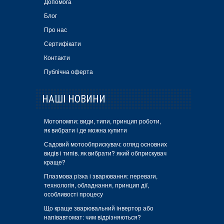
Допомога
Блог
Про нас
Сертифікати
Контакти
Публічна оферта
НАШІ НОВИНИ
Мотопомпи: види, типи, принцип роботи,
як вибрати і де можна купити
Садовий мотообприскувач: огляд основних
видів і типів. як вибрати? який обприскувач
краще?
Плазмова різка і зварювання: переваги,
технологія, обладнання, принцип дії,
особливості процесу
Що краще зварювальний інвертор або
напівавтомат: чим відрізняються?