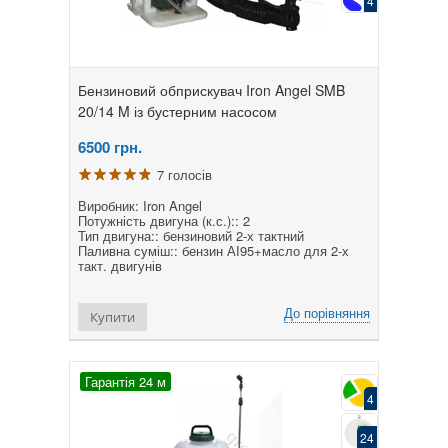
4
Бензиновий обприскувач Iron Angel SMB
20/14 M із бустерним насосом
6500
грн.
7 голосів
Виробник: Iron Angel
Потужність двигуна (к.с.):: 2
Тип двигуна:: бензиновий 2-х тактний
Паливна суміш:: бензин АІ95+масло для 2-х
такт. двигунів
До порівняння
Купити
Гарантія 24 м
4
24