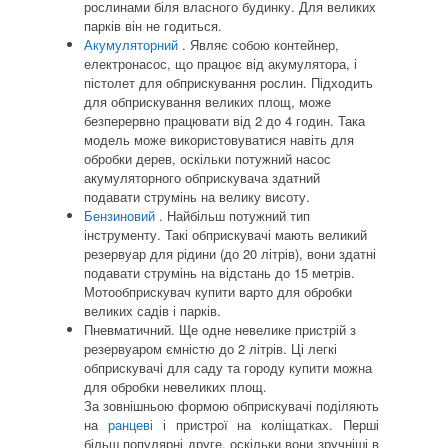
рослинами біля власного будинку. Для великих
парків він не годиться.
Акумуляторний
. Являє собою контейнер,
електронасос, що працює від акумулятора, і
пістолет для обприскування рослин. Підходить
для обприскування великих площ, може
безперервно працювати від 2 до 4 годин. Така
модель може використовуватися навіть для
обробки дерев, оскільки потужний насос
акумуляторного обприскувача здатний
подавати струмінь на велику висоту.
Бензиновий
. Найбільш потужний тип
інструменту. Такі обприскувачі мають великий
резервуар для рідини (до 20 літрів), вони здатні
подавати струмінь на відстань до 15 метрів.
Мотообприскувач купити варто для обробки
великих садів і парків.
Пневматичний. Ще одне невелике пристрій з
резервуаром ємністю до 2 літрів. Ці легкі
обприскувачі для саду та городу купити можна
для обробки невеликих площ.
За зовнішньою формою обприскувачі поділяють
на
ранцеві
і пристрої на коліщатках. Перші
більш популярні друге, оскільки вони зручніші в