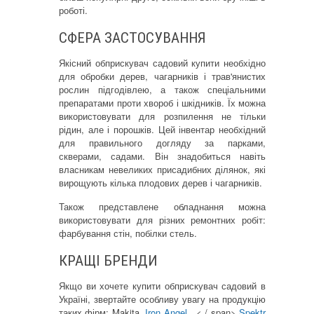
роботі.
СФЕРА ЗАСТОСУВАННЯ
Якісний обприскувач садовий купити необхідно
для обробки дерев, чагарників і трав'янистих
рослин підгодівлею, а також спеціальними
препаратами проти хвороб і шкідників. Їх можна
використовувати для розпилення не тільки
рідин, але і порошків. Цей інвентар необхідний
для правильного догляду за парками,
скверами, садами. Він знадобиться навіть
власникам невеликих присадибних ділянок, які
вирощують кілька плодових дерев і чагарників.
Також представлене обладнання можна
використовувати для різних ремонтних робіт:
фарбування стін, побілки стель.
КРАЩІ БРЕНДИ
Якщо ви хочете купити обприскувач садовий в
Україні, звертайте особливу увагу на продукцію
таких фірм: Makita,
Iron Angel
, < / span>
Spektr