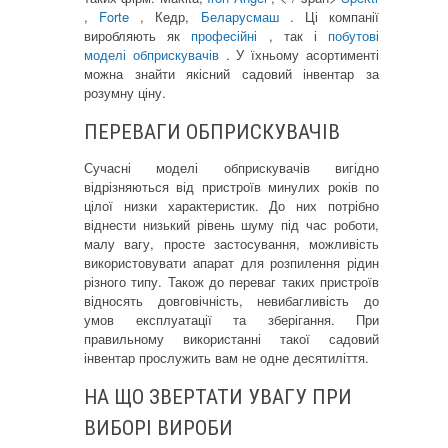
,
Forte
, Кедр,
Беларусмаш
. Ці компанії
виробляють як
професійні
, так і
побутові
моделі обприскувачів
. У їхньому асортименті
можна знайти якісний садовий інвентар за
розумну ціну.
ПЕРЕВАГИ ОБПРИСКУВАЧІВ
Сучасні моделі обприскувачів вигідно
відрізняються від пристроїв минулих років по
цілої низки характеристик. До них потрібно
віднести низький рівень шуму під час роботи,
малу вагу, просте застосування, можливість
використовувати апарат для розпилення рідин
різного типу. Також до переваг таких пристроїв
відносять довговічність, невибагливість до
умов експлуатації та зберігання. При
правильному використанні такої садовий
інвентар прослужить вам не одне десятиліття.
НА ЩО ЗВЕРТАТИ УВАГУ ПРИ
ВИБОРІ ВИРОБИ