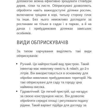
допомогою можна ефективно зрошувати стовбури
дерев, гілки та листя. Обприскувачі дозволяють
обробляти навіть важкодоступні ділянки рослин,
включаючи тріщини в корі, тильну сторону гілок
та інше. Без нього неможливо доглядати за
рослинами не тільки в садах і в парках, а й на
дачах і прибудинкових ділянках заміських
особняків.
ВИДИ ОБПРИСКУВАЧІВ
За типом харчування виділяють такі види
обприскувачів:
Ручний. Це найпростіший вид пристрою. Такий
інвентар має невелику ємність & ndash; до 2-х
літрів. Він використовується в основному для
обробки невеликих прибудинкових територій. На
такі обприскувачі для саду та городу ціна
найменш висока.
Гідравлічний. Це легкий пристрій, що нагадує
за своєю конструкцією насос. Він дозволяє
обробляти середні площі і регулювати подачу
рідини. Такий варіант підійде для догляду за