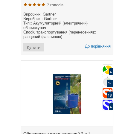
7 голосів
Виробник: Gartner
Виробник:: Gartner
Тип:: Акумуляторний (електричний)
обприскувач
Спосіб транспортування (перенесення)::
ранцевий (за спиною)
До порівняння
Купити
4
24
18
4
Обприскувач акумуляторний 2 в 1