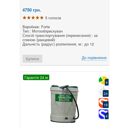
4750
грн.
5 голосів
Виробник: Forte
Тип:: Мотообприскувач
Спосіб транспортування (перенесення):: за
спиною (ранцевий)
Дальність (радіус) розпилення, м:: до 12
До порівняння
Купити
Гарантія 24 м
4
24
18
4