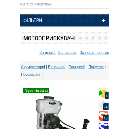
МОТООПРИСКУВАЧІ
ФІЛЬТРИ
МОТООПРИСКУВАЧІ
За ціною
За назвою
За популярністю
Акумуляторні
|
Бензинові
|
Ранцевий
|
Побутові
|
Професійні
|
Гарантія 24 м
4
24
18