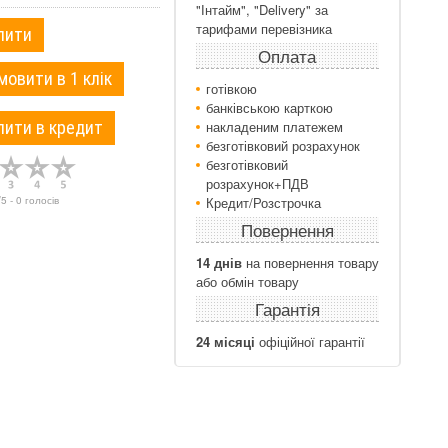
"Інтайм", "Delivery" за
тарифами перевізника
пити
Оплата
мовити в 1 клік
готівкою
банківською карткою
пити в кредит
накладеним платежем
безготівковий розрахунок
безготівковий
розрахунок+ПДВ
/
5
-
0
голосів
Кредит/Розстрочка
Повернення
14 днів
на повернення товару
або обмін товару
Гарантія
24 місяці
офіційної гарантії