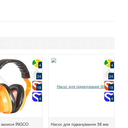
4
4
24
24
18
18
4
4
 захисні INGCO
Насос для підкачування 38 мм