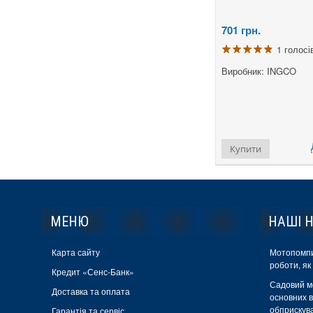
Булат
701
грн.
Вітебск
1 голосі
Витязь
Виробник: INGCO
Герой
Гладиатор
Днепр
Купити
Днепротех
Зенит
Зубр
МЕНЮ
НАШІ 
Ижмаш
Карта сайту
Мотопомпи
Интерскол
роботи, як
Кредит «Сенс-Банк»
Искра
Садовий м
Доставка та оплата
основних в
Кедр
обприскув
Гарантія та сервіс