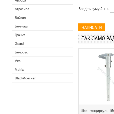
Аврора
Введіть суму 2 + 4
Агросила
Байкал
Белмаш
Гранит
ТАК САМО Р
Grand
Белорус
Vita
Matrix
Black&decker
Mowox
Белорусмаш
Tekhmann
Штангенциркуль 1
Бригадир