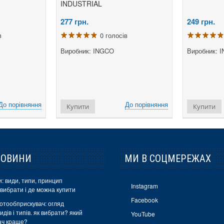
INDUSTRIAL
277
грн.
249
грн.
в
0 голосів
Виробник: INGCO
Виробник: 
До порівняння
До порівняння
Купити
Купити
НОВИНИ
МИ В СОЦМЕРЕЖАХ
: види, типи, принцип
Instagram
 вибрати і де можна купити
Facebook
отообприскувач: огляд
идів і типів. як вибрати? який
YouTube
ач краще?