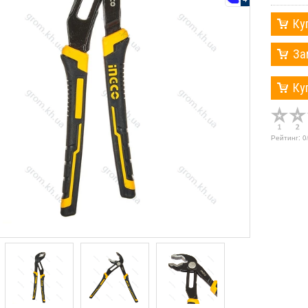
Ку
За
Ку
Рейтинг:
0