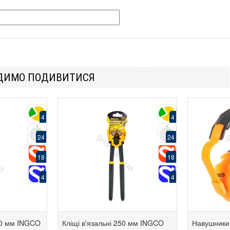
АДИМО ПОДИВИТИСЯ
4
4
24
24
18
18
4
4
50 мм INGCO
Кліщі в'язальні 250 мм INGCO
Навушники