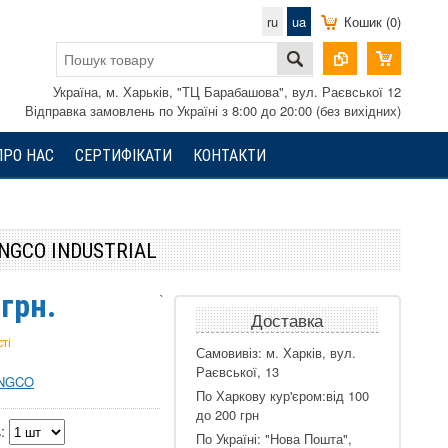
ru
ua
Кошик (0)
Україна, м. Харьків, "ТЦ Барабашова", вул. Раєвської 12
Відправка замовлень по Україні з 8:00 до 20:00 (без вихідних)
ПРО НАС
СЕРТИФІКАТИ
КОНТАКТИ
NGCO INDUSTRIAL
грн.
`
Доставка
ті
Самовивіз: м. Харків, вул.
Раєвської, 13
INGCO
По Харкову кур'єром:від 100
до 200 грн
:
По Україні: "Нова Пошта",