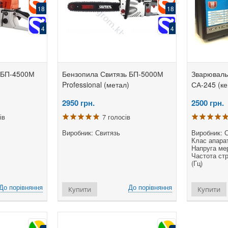
18
18
4
4
 БП-4500М
Бензопила Свитязь БП-5000М
Зварювальн
Professional (метал)
СА-245 (ке
2950
грн.
2500
грн.
ів
7 голосів
Виробник: Свитязь
Виробник: 
Клас апара
Напруга мер
Частота стр
(Гц)
До порівняння
До порівняння
Купити
Купити