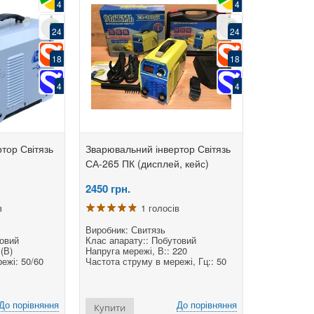
4
4
24
24
18
18
4
4
тор Світязь
Зварювальний інвертор Світязь
СА-265 ПК (дисплей, кейс)
2450
грн.
в
1 голосів
Виробник: Свитязь
товий
Клас апарату:: Побутовий
(В)
Напруга мережі, В:: 220
ежі: 50/60
Частота струму в мережі, Гц:: 50
До порівняння
До порівняння
Купити