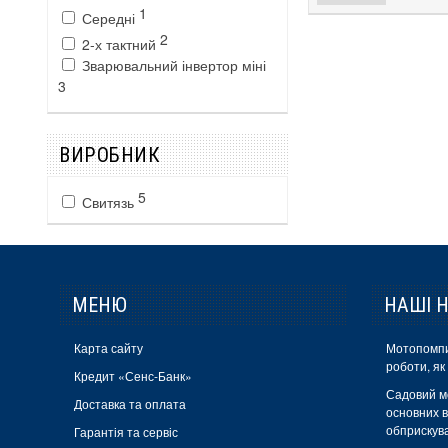
1
Середні
2
2-х тактний
Зварювальний інвертор міні
3
ВИРОБНИК
5
Свитязь
МЕНЮ
НАШІ 
Карта сайту
Мотопомпи
роботи, як
Кредит «Сенс-Банк»
Садовий м
Доставка та оплата
основних в
обприскув
Гарантія та сервіс