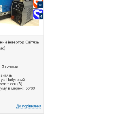
18
4
ий інвертор Світязь
йс)
3 голосів
Свитязь
ту:: Побутовий
ежі:: 220 (В)
уму в мережі: 50/60
До порівняння