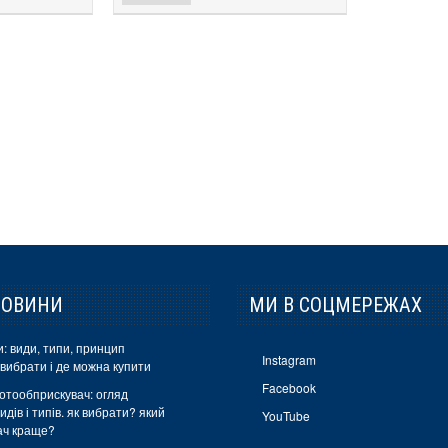
НОВИНИ
МИ В СОЦМЕРЕЖАХ
: види, типи, принцип
Instagram
 вибрати і де можна купити
Facebook
отообприскувач: огляд
идів і типів. як вибрати? який
YouTube
ач краще?