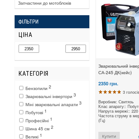
Запчастини до мотоблоків
ФІЛЬТРИ
ЦІНА
Зварювальний інвер
СА-245 ДК(кейс)
КАТЕГОРІЯ
2350
грн.
2
Бензопили
3 голосі
3
Зварювальні інвертори
Виробник: Свитязь
3
Міні зварювальні апарати
Клас апарату:: Побу
1
Напруга мережі:: 220 
Побутові
Частота струму в мер
1
Професійні
(Гц)
2
Шина 45 см
1
Великі
Купити