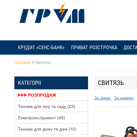
КРЕДИТ «СЕНС-БАНК»
ПРИВАТ РОЗСТРОЧКА
ДОСТА
ГОЛОВНА
СВИТЯЗЬ
СВИТЯЗЬ
КАТЕГОРІЇ
ᐈᐈᐈ РОЗПРОДАЖ
За ціною
За назвою
Техніка для лісу та саду
(23)
Електроінструмент
(45)
Техніка для дому та дачі
(10)