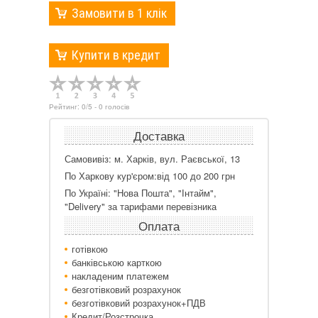
Замовити в 1 клік
Купити в кредит
Рейтинг:
0
/
5
-
0
голосів
Доставка
Самовивіз: м. Харків, вул. Раєвської, 13
По Харкову кур'єром:від 100 до 200 грн
По Україні: "Нова Пошта", "Інтайм",
"Delivery" за тарифами перевізника
Оплата
готівкою
банківською карткою
накладеним платежем
безготівковий розрахунок
безготівковий розрахунок+ПДВ
Кредит/Розстрочка