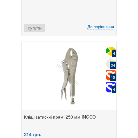
До порівняння
Купити
4
24
18
4
Кліщі затискні прямі 250 мм INGCO
214
грн.