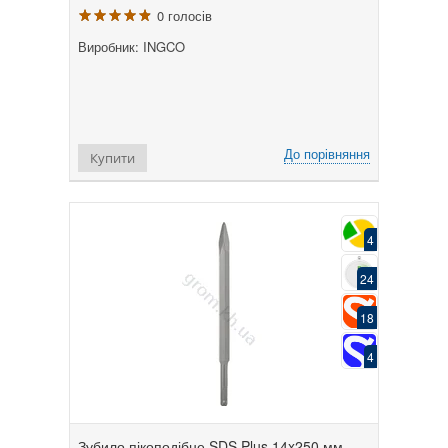
0 голосів
Виробник: INGCO
До порівняння
Купити
4
24
18
4
Зубило пікоподібне SDS Plus 14x250 мм