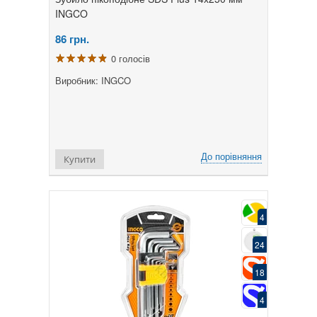
INGCO
86
грн.
0 голосів
Виробник: INGCO
До порівняння
Купити
4
24
18
4