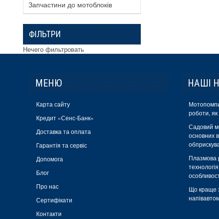
Запчастини до мотоблоків
ФІЛЬТРИ
Нечего фильтровать
МЕНЮ
НАШІ 
Карта сайту
Мотопомпи
роботи, як
Кредит «Сенс-Банк»
Садовий м
Доставка та оплата
основних в
обприскув
Гарантія та сервіс
Плазмова р
Допомога
технологія
Блог
особливос
Про нас
Що краще 
напівавтом
Сертифікати
Контакти