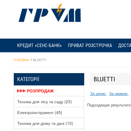
КРЕДИТ «СЕНС-БАНК»
ПРИВАТ РОЗСТРОЧКА
ДОСТА
ГОЛОВНА
BLUETTI
BLUETTI
КАТЕГОРІЇ
ᐈᐈᐈ РОЗПРОДАЖ
За ціною
За назвою
Техніка для лісу та саду
(23)
Подходящих результато
Електроінструмент
(45)
Техніка для дому та дачі
(10)