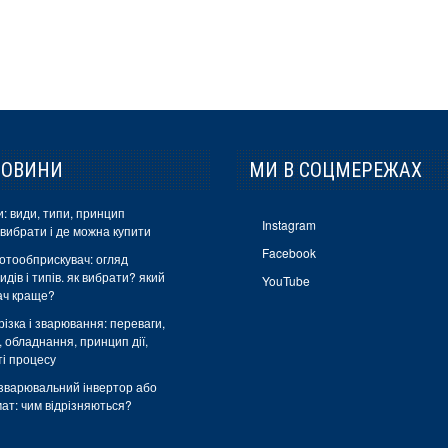
НОВИНИ
МИ В СОЦМЕРЕЖАХ
: види, типи, принцип
Instagram
 вибрати і де можна купити
Facebook
отообприскувач: огляд
идів і типів. як вибрати? який
YouTube
ач краще?
ізка і зварювання: переваги,
, обладнання, принцип дії,
ті процесу
зварювальний інвертор або
ат: чим відрізняються?