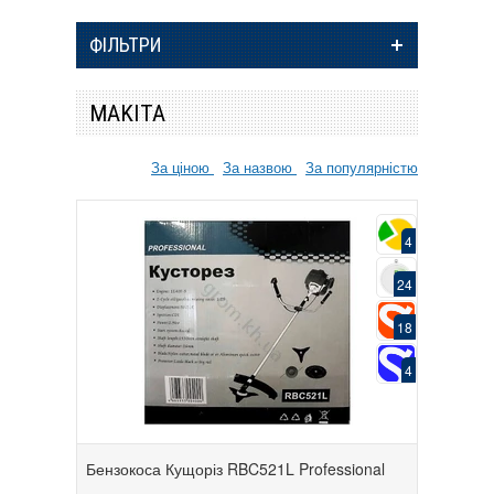
ФІЛЬТРИ
MAKITA
За ціною
За назвою
За популярністю
4
24
18
4
Бензокоса Кущоріз RBC521L Professional