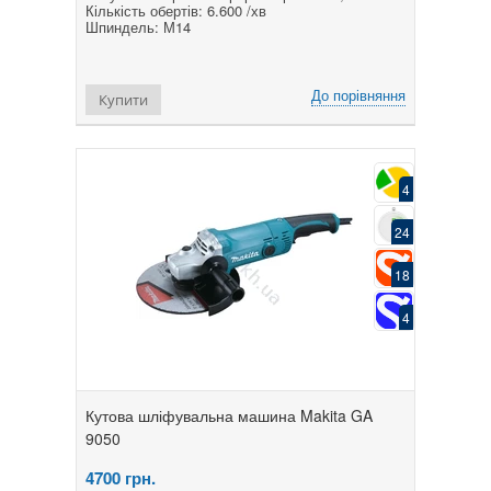
Кількість обертів: 6.600 /хв
Шпиндель: М14
До порівняння
Купити
4
24
18
4
Кутова шліфувальна машина Makita GA
9050
4700
грн.