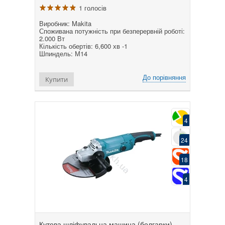
1 голосів
Виробник: Makita
Споживана потужність при безперервній роботі:
2.000 Вт
Кількість обертів: 6,600 хв -1
Шпиндель: М14
До порівняння
Купити
4
24
18
4
Кутова шліфувальна машина (болгарки)