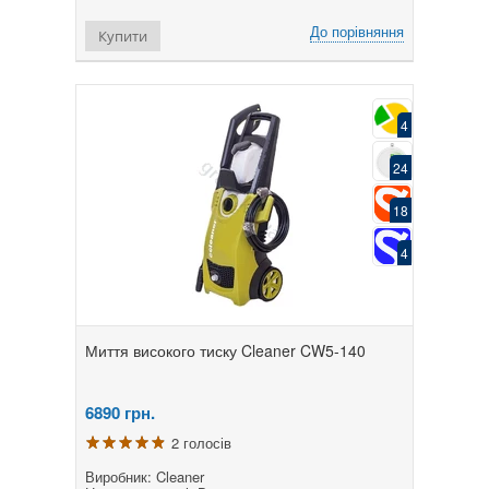
До порівняння
Купити
4
24
18
4
Миття високого тиску Cleaner CW5-140
6890
грн.
2 голосів
Виробник: Cleaner