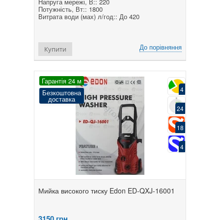
Напруга мережі, В:: 220
Потужність, Вт:: 1800
Витрата води (мах) л/год:: До 420
До порівняння
Купити
Гарантія 24 м
4
Безкоштовна
доставка
24
18
4
Мийка високого тиску Edon ED-QXJ-16001
3150
грн.