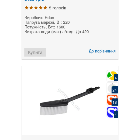
5 голосів
Виробник: Edon
Напруга мережі, В:: 220
Потужність, Вт:: 1600
Витрата води (мах) л/год:: До 420
До порівняння
Купити
4
24
18
4