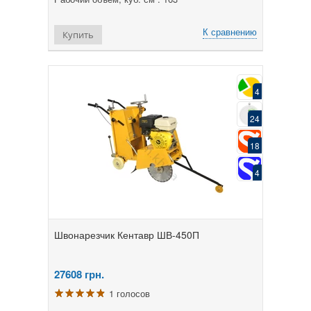
К сравнению
Купить
4
24
18
4
Швонарезчик Кентавр ШВ-450П
27608
грн.
1 голосов