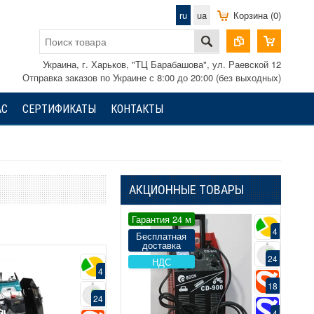
ru
ua
Корзина (0)
Украина, г. Харьков, "ТЦ Барабашова", ул. Раевской 12
Отправка заказов по Украине с 8:00 до 20:00 (без выходных)
АС
СЕРТИФИКАТЫ
КОНТАКТЫ
АКЦИОННЫЕ ТОВАРЫ
тия 24 м
Гарантия 24 м
Бес
до
4
4
латная
Бесплатная
тавка
доставка
24
24
ДС
НДС
Гаран
4
18
18
24
4
4