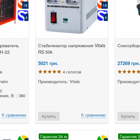
18
18
4
4
Сварочный полуавтомат Edon
Пускоз
MIG 308 (+ MMA)
Edon 
10500
грн.
греватель
Стабилизатор напряжения Vitals
11088 грн.
Снегоубор
4341 г
PH-22
RS 50k
220 голосов
5021
грн.
27269
грн.
Производитель: Edon
Произв
Класс аппарата::
Заряжа
ов
4 голосов
Професcиональный
Ток зар
Напряжение питающей сети:: 220
Диапаз
helm
Производитель: Vitals
Производит
(В) ±15%
40-400
Частота питающей сети:: 50 (Гц)
0
ние, В: : 380
К сравнению
Купить
Купи
К сравнению
К сравнению
Купить
Купить
Гарантия 24 м
Гарантия 