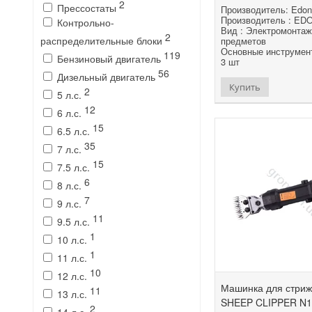
2
Прессостаты
Производитель: Edon
Производитель : ED
Контрольно-
Вид : Электромонтаж
2
распределительные блоки
предметов
Основные инструмент
119
Бензиновый двигатель
3 шт
56
Дизельный двигатель
Купить
2
5 л.с.
12
6 л.с.
15
6.5 л.с.
35
7 л.с.
15
7.5 л.с.
6
8 л.с.
7
9 л.с.
11
9.5 л.с.
1
10 л.с.
1
11 л.с.
10
12 л.с.
Машинка для стриж
11
13 л.с.
SHEEP CLIPPER N1
2