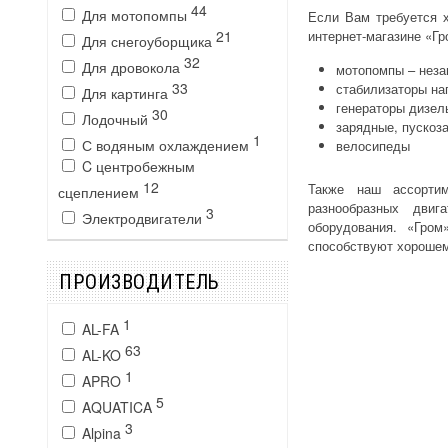
44
Для мотопомпы
Если Вам требуется 
интернет-магазине «Гр
21
Для снегоуборщика
32
Для дровокола
мотопомпы – неза
33
стабилизаторы на
Для картинга
генераторы дизел
30
Лодочный
зарядные, пускоз
1
С водяным охлаждением
велосипеды
C центробежным
12
Также наш ассортим
сцеплением
разнообразных двиг
3
Электродвигатели
оборудования. «Гром
способствуют хорошем
ПРОИЗВОДИТЕЛЬ
1
AL-FA
63
AL-KO
1
APRO
5
AQUATICA
3
Alpina