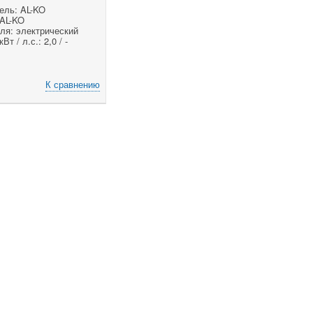
ель: AL-KO
 AL-KO
ля: электрический
т / л.с.: 2,0 / -
К сравнению