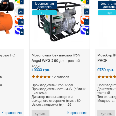
4
4
Бесплатная
Бесплатн
доставка
доставк
24
24
НДС
НДС
18
18
4
4
Буран НС
Мотопомпа бензиновая Iron
Мотобур Ir
Angel WPGD 90 для грязной
PROFI
воды
10333
грн.
9750
грн.
ов
12 голосов
ан
Производитель: Iron Angel
Производите
Производительность м3/ч (л/мин):
Двигатель::
: 75(1250)
тактный
Диаметр всасывающего и
Тип охлажд
выходного отверстия (мм): : 80
Мощность: :
Высота подъема (м): : 25
К сравнению
К сравнению
Купить
Купить