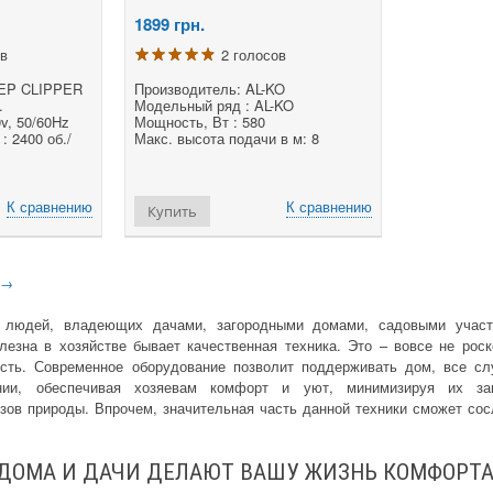
1899
грн.
ов
2 голосов
EEP CLIPPER
Производитель: AL-KO
.
Модельный ряд : AL-KO
v, 50/60Hz
Мощность, Вт : 580
: 2400 об./
Макс. высота подачи в м: 8
К сравнению
К сравнению
Купить
→
 людей, владеющих дачами, загородными домами, садовыми участк
лезна в хозяйстве бывает качественная техника. Это – вовсе не рос
сть. Современное оборудование позволит поддерживать дом, все с
нии, обеспечивая хозяевам комфорт и уют, минимизируя их за
изов природы. Впрочем, значительная часть данной техники сможет со
 ДОМА И ДАЧИ ДЕЛАЮТ ВАШУ ЖИЗНЬ КОМФОРТА