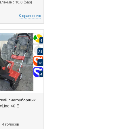
ление : 10.0 (бар)
К сравнению
4
24
18
4
ский снегоуборщик
wLine 46 E
4 голосов