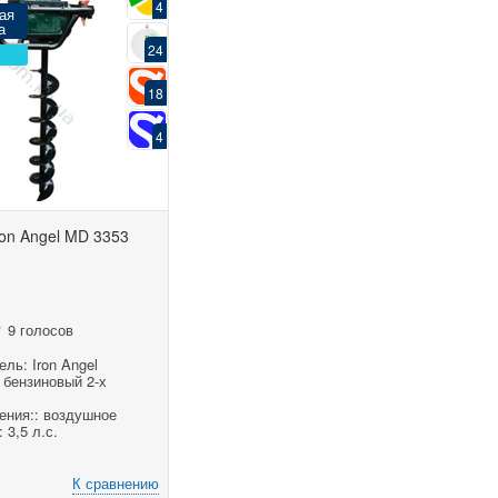
4
ая
а
24
18
4
on Angel MD 3353
9 голосов
ль: Iron Angel
 бензиновый 2-х
ения:: воздушное
 3,5 л.с.
К сравнению