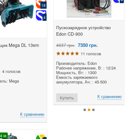
18
4
арядное устройство
Пускозарядное устройство
Сваро
CD-750
Edon CD-900
MIG 3
6300
грн.
7350
грн.
щик Mega DL 13em
рн.
4637 грн.
11088
9 голосов
11 голосов
одитель: Edon
Производитель: Edon
Произ
емые АКБ (Вольт):: 12/24
Рабочее напряжение, В: : 12/24
Класс 
4 голосов
яда (Ампер):: 35
Мощность, Вт: : 1300
Профе
он заряжаемых АКБ (Ач)::
Емкость заряжаемого
Напря
ель: Mega
аккумулятора, Ач: : 45-500
(В) ±
Частот
К сравнению
К сравнению
ть
Купить
Куп
К сравнению
24 м