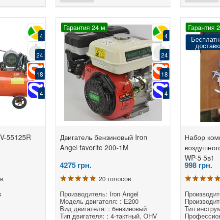
Гарантия 24 м
Гарантия 
4
4
Бесплатн
доставк
24
24
18
18
4
4
KV-55125R
Двигатель бензиновый Iron
Набор ком
Angel favorite 200-1M
воздушног
WP-5 5в1
4275
грн.
998
грн.
ов
20 голосов
s
Производитель: Iron Angel
Производит
Модель двигателя: : E200
Производит
Вид двигателя: : бензиновый
Тип инструм
Тип двигателя: : 4-тактный, OHV
Профессио