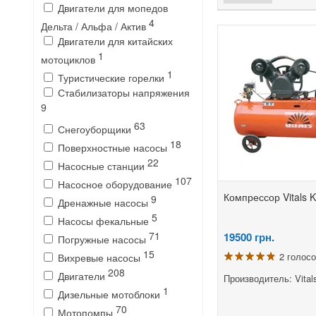
Двигатели для мопедов
4
Дельта / Альфа / Актив
Двигатели для китайских
1
мотоциклов
1
Туристические горелки
Стабилизаторы напряжения
9
63
Снегоуборщики
18
Поверхностные насосы
22
Насосные станции
107
Насосное оборудование
Компрессор Vitals 
9
Дренажные насосы
5
Насосы фекальные
71
19500
грн.
Погружные насосы
15
2 голос
Вихревые насосы
208
Двигатели
Производитель: Vital
1
Дизельные мотоблоки
70
Мотопомпы