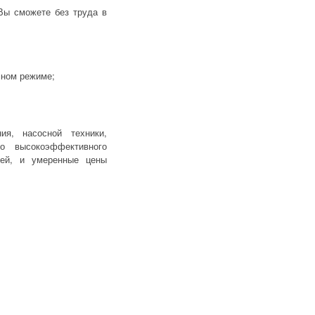
ы сможете без труда в
мном режиме;
я, насосной техники,
го высокоэффективного
лей, и умеренные цены