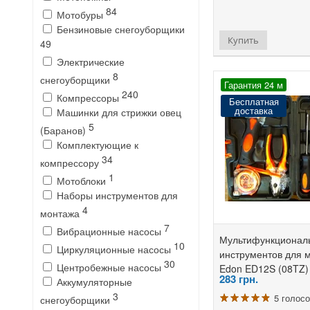
84
Мотобуры
Бензиновые снегоуборщики
Купить
49
Электрические
8
снегоуборщики
Гарантия 24 м
240
Компрессоры
Бесплатная
доставка
Машинки для стрижки овец
5
(Баранов)
Комплектующие к
34
компрессору
1
Мотоблоки
Наборы инструментов для
4
монтажа
7
Вибрационные насосы
Мультифункционал
10
Циркуляционные насосы
инструментов для 
30
Центробежные насосы
Edon ED12S (08TZ)
283
грн.
Аккумуляторные
3
5 голос
снегоуборщики