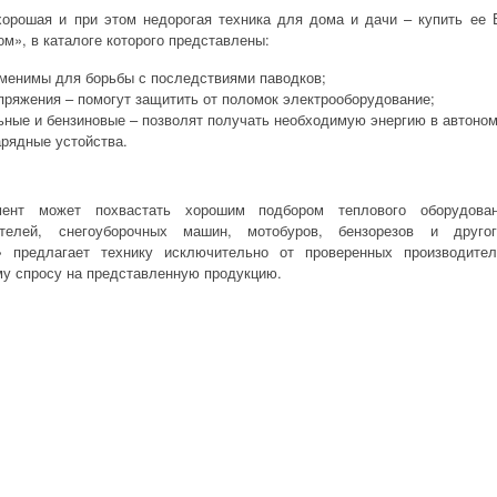
хорошая и при этом недорогая
техника для дома и дачи – купить
ее В
ом», в каталоге которого представлены:
менимы для борьбы с последствиями паводков;
пряжения – помогут защитить от поломок электрооборудование;
ьные и бензиновые – позволят получать необходимую энергию в автоно
арядные устойства.
ент может похвастать хорошим подбором теплового оборудовани
ателей, снегоуборочных машин, мотобуров, бензорезов и друго
» предлагает технику исключительно от проверенных производите
у спросу на представленную продукцию.