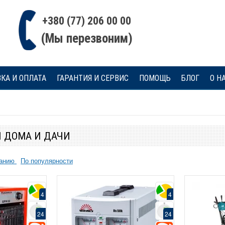
+380 (77) 206 00 00
(Мы перезвоним)
КА И ОПЛАТА
ГАРАНТИЯ И СЕРВИС
ПОМОЩЬ
БЛОГ
О Н
Я ДОМА И ДАЧИ
Бесплатная
Гаран
ванию
По популярности
доставка
4
Бесп
НДС
дос
24
Гарантия 36 м
Н
4
4
18
24
24
4