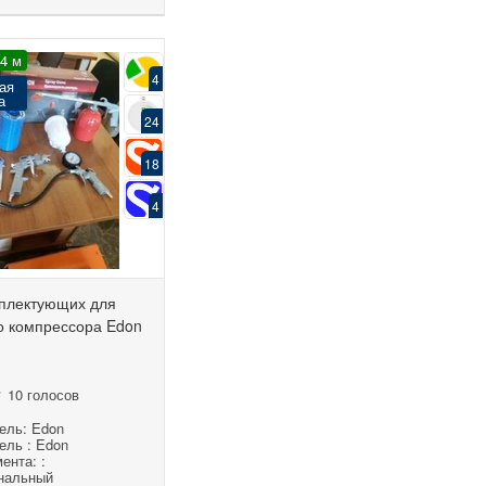
24 м
4
ая
а
24
18
4
плектующих для
о компрессора Edon
10 голосов
ель: Edon
ель : Edon
ента: :
нальный