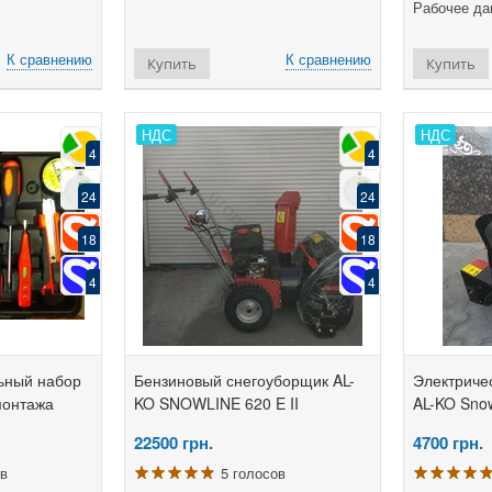
Рабочее дав
К сравнению
К сравнению
Купить
Купить
НДС
НДС
4
4
24
24
18
18
4
4
ьный набор
Бензиновый снегоуборщик AL-
Электриче
монтажа
KO SNOWLINE 620 E II
AL-KO Sno
22500
грн.
4700
грн.
ов
5 голосов