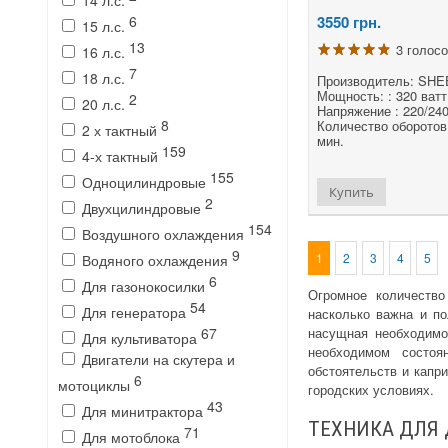
14 л.с.
3550
грн.
6
15 л.с.
13
3 голос
16 л.с.
7
18 л.с.
Производитель: SH
Мощность: : 320 ватт
2
20 л.с.
Напряжение : 220/240
8
Количество оборотов 
2 х тактный
мин.
159
4-х тактный
155
Одноцилиндровые
Купить
2
Двухцилиндровые
154
Воздушного охлаждения
9
1
2
3
4
5
Водяного охлаждения
6
Для газонокосилки
Огромное количество
54
Для генератора
насколько важна и по
насущная необходимо
67
Для культиватора
необходимом состоя
Двигатели на скутера и
обстоятельств и капр
6
мотоциклы
городских условиях.
43
Для минитрактора
ТЕХНИКА ДЛЯ
71
Для мотоблока