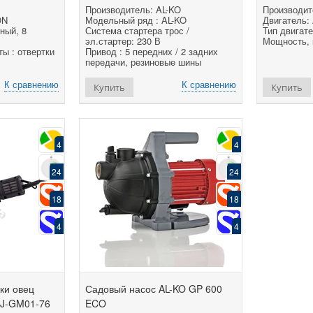
Производитель: AL-KO
Производит
ON
Модельный ряд : AL-KO
Двигатель:
ный, 8
Система стартера трос /
Тип двигате
эл.стартер: 230 В
Мощность, кВ
ы : отвертки
Привод : 5 передних / 2 задних
передачи, резиновые шины
К сравнению
К сравнению
Купить
Купить
4
4
24
24
18
18
4
4
ки овец
Садовый насос AL-KO GP 600
J-GM01-76
ECO