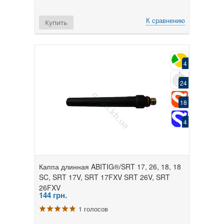
К сравнению
Купить
4
24
18
4
Каппа длинная ABITIG®/SRT 17, 26, 18, 18
SC, SRT 17V, SRT 17FXV SRT 26V, SRT
26FXV
144
грн.
1 голосов