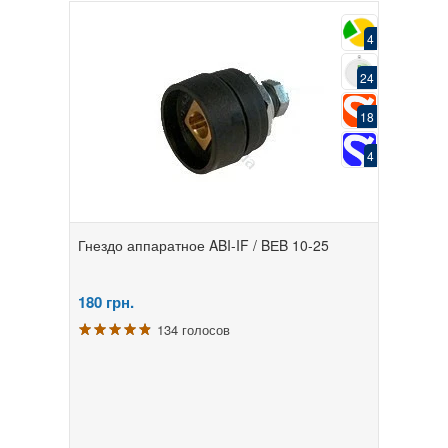
4
24
18
4
Гнездо аппаратное ABI-IF / BЕB 10-25
180
грн.
134 голосов