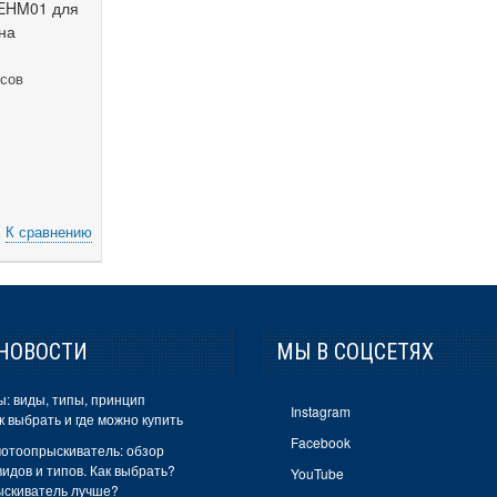
EHM01 для
на
осов
К сравнению
НОВОСТИ
МЫ В СОЦСЕТЯХ
: виды, типы, принцип
Instagram
к выбрать и где можно купить
Facebook
отоопрыскиватель: обзор
идов и типов. Как выбрать?
YouTube
ыскиватель лучше?