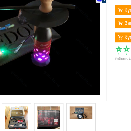
Ку
За
Ку
Рейтинг:
5