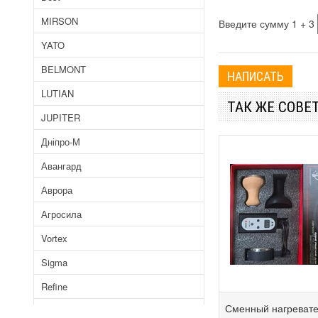
MIRSON
Введите сумму 1 + 3
YATO
BELMONT
LUTIAN
ТАК ЖЕ СОВЕ
JUPITER
Дніпро-М
Авангард
Аврора
Агросила
Vortex
Sigma
Refine
Сменный нагреват
Байкал