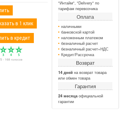
"Интайм", "Delivery" по
тарифам перевозчика
пить
Оплата
казать в 1 клик
наличными
банковской картой
пить в кредит
наложенным платежом
безналичный расчет
безналичный расчет+НДС
Кредит/Рассрочка
/
5
-
168
голосов
Возврат
14 дней
на возврат товара
или обмен товара
Гарантия
24 месяца
официальной
гарантии