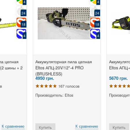
4
4
24
24
18
18
4
4
ла цепная
Аккумуляторная пила цепная
Аккумулят
 (2 шины + 2
Eltos АПЦ-20V/12"-4 PRO
Eltos АПЦ-
(BRUSHLESS)
4950
грн.
5670
грн.
ов
167 голосов
Производитель: Eltos
Производите
К сравнению
К сравнению
Купить
Купить