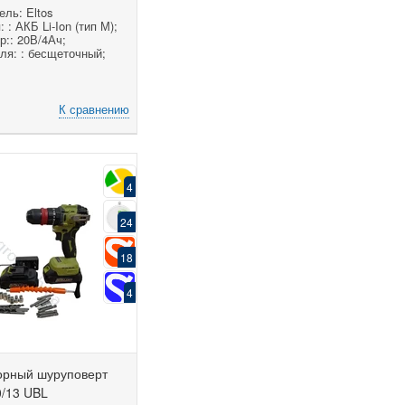
ль: Eltos
 : АКБ Li-Ion (тип М);
р:: 20В/4Ач;
ля: : бесщеточный;
К сравнению
4
24
18
4
орный шуруповерт
0/13 UBL