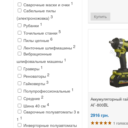
1
Сварочные маски и очки
Сабельные пилы
3
Купить
(электроножовка)
1
Рубанки
5
Точильные станки
6
Пилы цепные
2
Ленточные шлифмашины
Вибрационные
1
шлифовальные машины
1
Граверы
2
Реноваторы
3
Гайковерты
1
Полупрофессиональные
2
Средние
Аккумуляторный гай
4
АГ-800BL
Шина 40 см
Cварочные полуавтоматы 3 в
2916
грн.
1
1
1 голос
Инверторные полуавтоматы