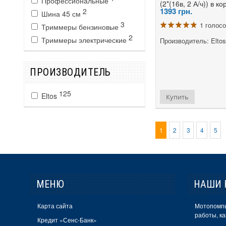
Профессиональные
(2*(16в, 2 А/ч)) в к
1393
грн.
2
Шина 45 см
3
1 голос
Триммеры бензиновые
2
Триммеры электрические
Производитель: Eltos
ПРОИЗВОДИТЕЛЬ
125
Eltos
Купить
1
2
3
4
5
МЕНЮ
НАШИ 
Карта сайта
Мотопомпы
работы, ка
Кредит «Сенс-Банк»