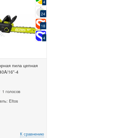
4
24
18
4
орная пила цепная
40A/16"-4
1 голосов
ль: Eltos
К сравнению