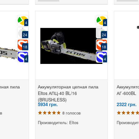
4
4
24
24
18
18
4
4
пная пила
Аккумуляторная цепная пила
Аккумулято
Eltos АПЦ-40 BL/16
АГ-600BL
(BRUSHLESS)
5934
грн.
2322
грн.
ов
8 голосов
Производитель: Eltos
Производите