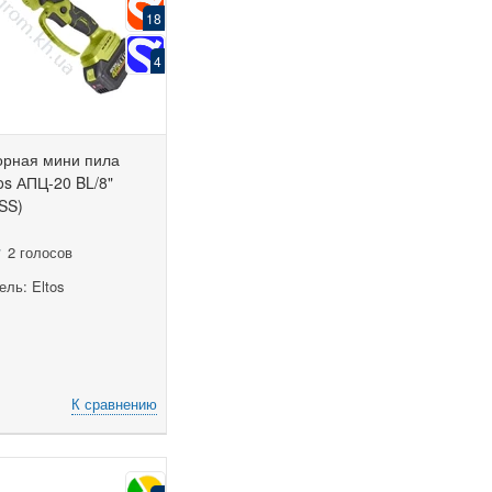
18
4
орная мини пила
os АПЦ-20 BL/8"
SS)
2 голосов
ль: Eltos
К сравнению