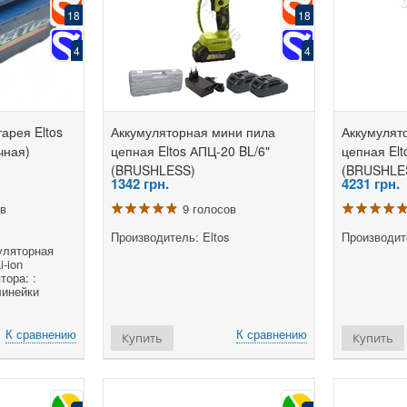
18
18
4
4
арея Eltos
Аккумуляторная мини пила
Аккумулят
чная)
цепная Eltos АПЦ-20 BL/6"
цепная Elt
(BRUSHLESS)
(BRUSHLE
1342
грн.
4231
грн.
ов
9 голосов
Производитель: Eltos
Производите
муляторная
i-ion
тора: :
линейки
К сравнению
К сравнению
Купить
Купить