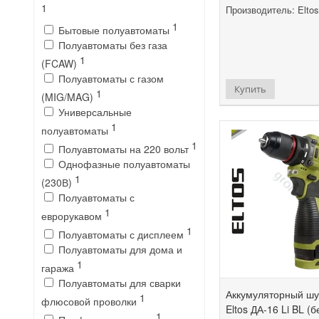
1
Производитель: Eltos
1
Бытовые полуавтоматы
Полуавтоматы без газа
1
(FCAW)
Полуавтоматы с газом
Купить
1
(MIG/MAG)
Универсальные
1
полуавтоматы
1
Полуавтоматы на 220 вольт
Однофазные полуавтоматы
1
(230В)
Полуавтоматы с
1
еврорукавом
1
Полуавтоматы с дисплеем
Полуавтоматы для дома и
1
гаража
Полуавтоматы для сварки
Аккумуляторный шу
1
флюсовой проволки
Eltos ДА-16 Li BL 
1