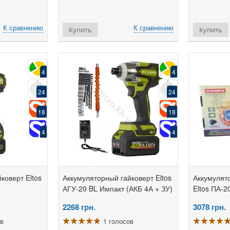
К сравнению
К сравнению
Купить
Купить
4
4
24
24
18
18
4
4
коверт Eltos
Аккумуляторный гайковерт Eltos
Аккумулят
АГУ-20 BL Импакт (АКБ 4А + ЗУ)
Eltos ПА-
2268
грн.
3078
грн.
ов
1 голосов