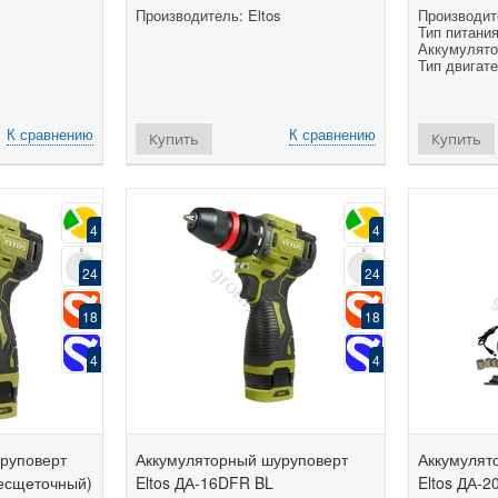
Производитель: Eltos
Производите
Тип питания:
Аккумулято
Тип двигате
К сравнению
К сравнению
Купить
Купить
4
4
24
24
18
18
4
4
руповерт
Аккумуляторный шуруповерт
Аккумулят
(бесщеточный)
Eltos ДА-16DFR BL
Eltos ДА-2