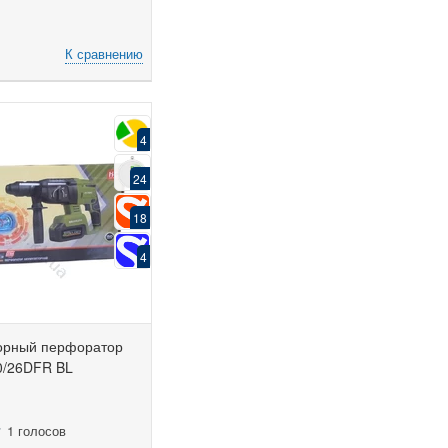
К сравнению
4
24
18
4
орный перфоратор
20/26DFR BL
1 голосов