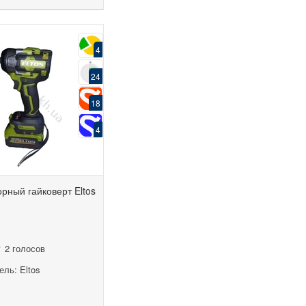
4
24
18
4
рный гайковерт Eltos
2 голосов
ль: Eltos