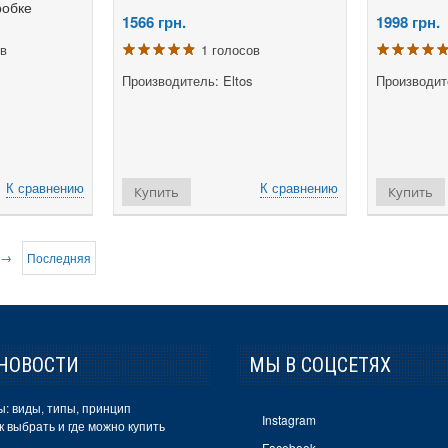
оробке
1566
грн.
1998
грн.
ов
1 голосов
Производитель: Eltos
Производите
К сравнению
К сравнению
Купить
Купить
→
Последняя
НОВОСТИ
МЫ В СОЦСЕТЯХ
: виды, типы, принцип
Instagram
к выбрать и где можно купить
Facebook