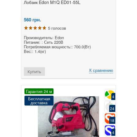
Лобзик Edon M1Q ED01-55L
560
грн.
5 голосов
Производитель: Edon
Питание: : Сеть 220В
Потребляемая мощность:: 700.0(Вт)
Вес:: 1.4(кг)
К сравнению
Купить
Гарантия 24 м
4
Бесплатная
доставка
24
18
4