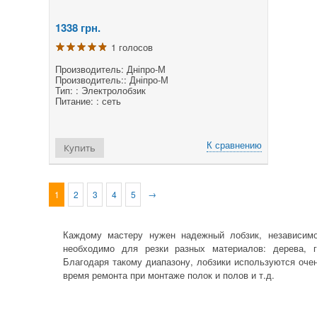
1338
грн.
1 голосов
Производитель: Дніпро-М
Производитель:: Дніпро-М
Тип: : Электролобзик
Питание: : сеть
К сравнению
Купить
→
1
2
3
4
5
Каждому мастеру нужен
надежный лобзик
, независим
необходимо для резки разных материалов: дерева, г
Благодаря такому диапазону, лобзики используются оче
время ремонта при монтаже полок и полов и т.д.