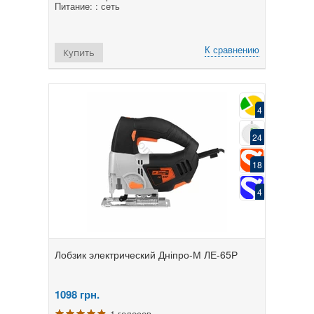
Питание: : сеть
К сравнению
Купить
4
24
18
4
Лобзик электрический Дніпро-М ЛЕ-65Р
1098
грн.
1 голосов