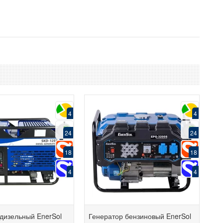
4
4
24
24
18
18
4
4
дизельный EnerSol
Генератор бензиновый EnerSol