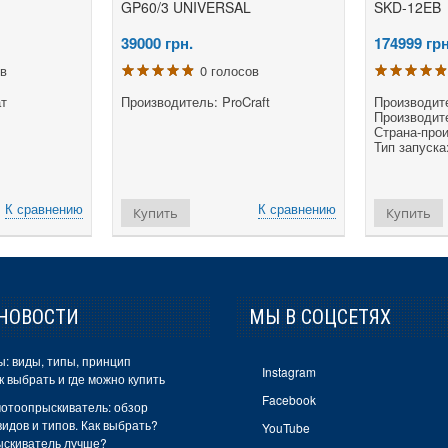
GP60/3 UNIVERSAL
SKD-12EB
39000
грн.
174999
грн
ов
0 голосов
ат
Производитель: ProCraft
Производите
Производите
Страна-прои
Тип запуска
К сравнению
К сравнению
Купить
Купить
НОВОСТИ
МЫ В СОЦСЕТЯХ
: виды, типы, принцип
Instagram
к выбрать и где можно купить
Facebook
отоопрыскиватель: обзор
идов и типов. Как выбрать?
YouTube
ыскиватель лучше?