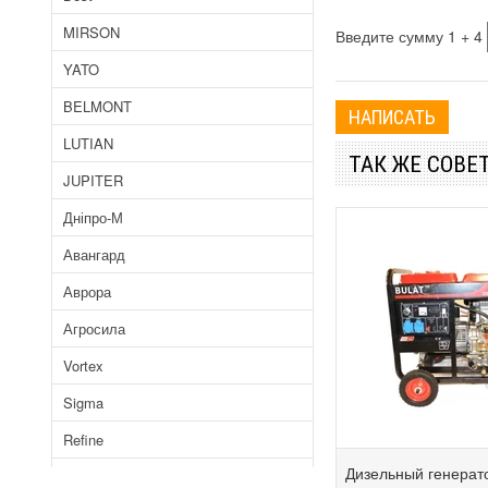
MIRSON
Введите сумму 1 + 4
YATO
BELMONT
LUTIAN
ТАК ЖЕ СОВЕ
JUPITER
Дніпро-М
Авангард
Аврора
Агросила
Vortex
Sigma
Refine
Дизельный генерат
Байкал