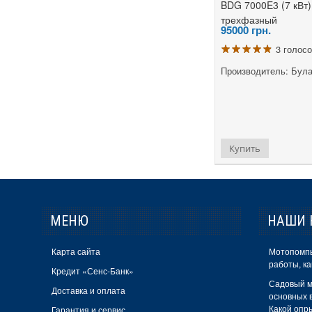
BDG 7000E3 (7 кВт)
Белмаш
трехфазный
95000
грн.
Гранит
3 голос
БелМотор
Производитель: Бул
Grand
Белорус
Vita
Купить
Matrix
Black&Decker
RHINO
МЕНЮ
НАШИ 
Mowox
Карта сайта
Мотопомпы
Белорусмаш
работы, ка
Кредит «Сенс-Банк»
Tekhmann
Садовый м
Доставка и оплата
основных в
Бригадир
Какой опр
Гарантия и сервис