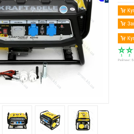
Ку
За
Ку
Рейтинг:
5