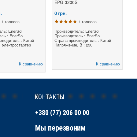
EPG-3200S
.
0
грн.
1 голосов
1 голосов
ль: EnerSol
Производитель: EnerSol
ль : EnerSol
Производитель : EnerSol
зводитель : Китай
Страна-производитель : Китай
: электростартер
Напряжение, В : 230
К сравнению
К сравнению
КОНТАКТЫ
+380 (77) 206 00 00
Мы перезвоним