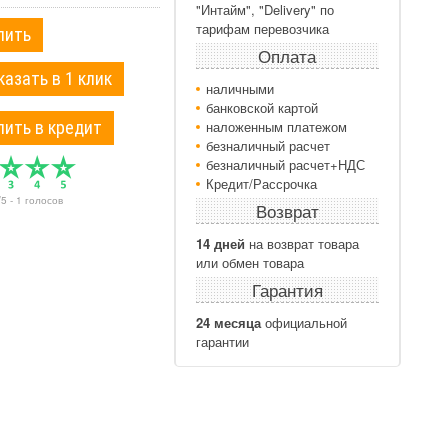
"Интайм", "Delivery" по
тарифам перевозчика
пить
Оплата
казать в 1 клик
наличными
банковской картой
пить в кредит
наложенным платежом
безналичный расчет
безналичный расчет+НДС
Кредит/Рассрочка
/
5
-
1
голосов
Возврат
14 дней
на возврат товара
или обмен товара
Гарантия
24 месяца
официальной
гарантии