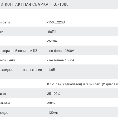
И КОНТАКТНАЯ СВАРКА ТКС-1000
й сети
-150…220В
ти
-50ГЦ
-3-10А
 вторичной цепи при КЗ
- не более 2500А
чной цепи
- не менее 1000А
ыходное напряжение
-1.6В
0.1-1 сек. (1диапазон) и 0.8-6 сек. (2 диапаз
и от
25-100%
работы
-30%
родов
-120мм