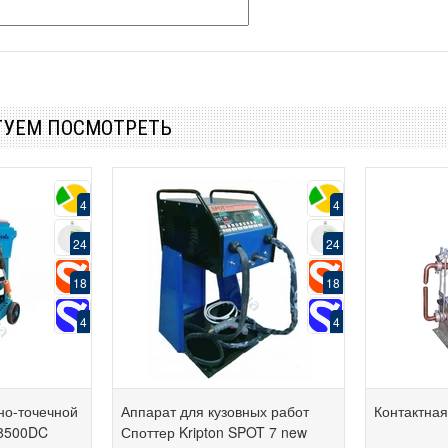
ТУЕМ ПОСМОТРЕТЬ
4
4
24
24
18
18
4
4
но-точечной
Аппарат для кузовных работ
Контактная
 8500DC
Споттер Kripton SPOT 7 new