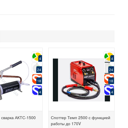
4
4
24
24
18
18
4
4
 сварка АКТС-1500
Споттер Темп 2500 с функцией
работы до 170V