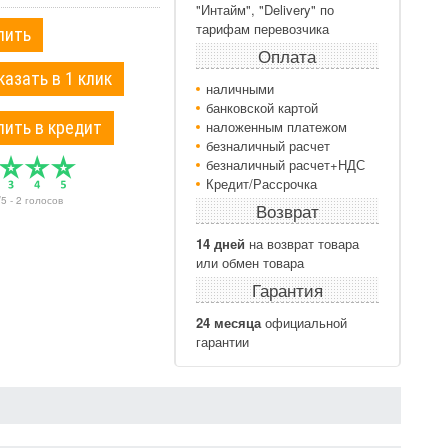
"Интайм", "Delivery" по
тарифам перевозчика
пить
Оплата
казать в 1 клик
наличными
банковской картой
пить в кредит
наложенным платежом
безналичный расчет
безналичный расчет+НДС
Кредит/Рассрочка
/
5
-
2
голосов
Возврат
14 дней
на возврат товара
или обмен товара
Гарантия
24 месяца
официальной
гарантии