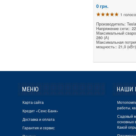
Булат
0
грн.
1 голос
Витебск
Производитель: Tesl
Витязь
Напряжение сети:: 22
Максимальный свароч
Герой
280 (А)
Максимальная потре
Гладиатор
мощность:: 21,0 (кВт)
Днепр
ДнепроТех
Зенит
Зубр
МЕНЮ
НАШИ 
Ижмаш
Карта сайта
Мотопомпы
работы, ка
Интерскол
Кредит «Сенс-Банк»
Садовый м
Искра
Доставка и оплата
основных в
Какой опр
Гарантия и сервис
Кедр
Плазменна