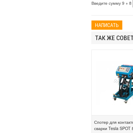
Введите сумму 9 + 8
Белмаш
Гранит
БелМотор
Grand
ТАК ЖЕ СОВЕ
Белорус
Vita
Matrix
Black&Decker
RHINO
Mowox
Белорусмаш
Tekhmann
Спотер для контакт
Бригадир
сварки Tesla SPOT