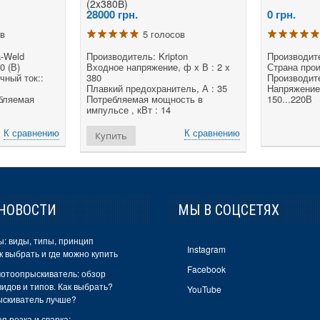
(2x380В)
28000
грн.
0
грн.
ов
5 голосов
a-Weld
Производитель: Kripton
Производит
0 (В)
Входное напряжение, ф х В : 2 х
Страна прои
ный ток::
380
Производите
Плавкий предохранитель, А : 35
Напряжение
бляемая
Потребляемая мощность в
150...220В
импульсе , кВт : 14
К сравнению
К сравнению
Купить
НОВОСТИ
МЫ В СОЦСЕТЯХ
: виды, типы, принцип
Instagram
к выбрать и где можно купить
Facebook
отоопрыскиватель: обзор
идов и типов. Как выбрать?
YouTube
ыскиватель лучше?
я резка и сварка: