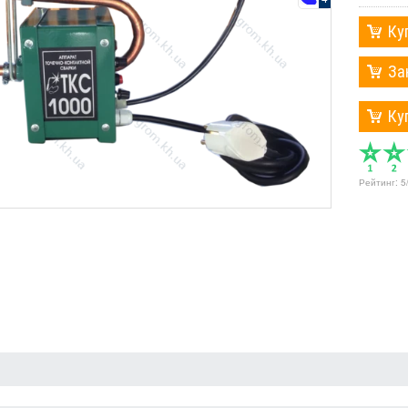
Ку
За
Ку
Рейтинг:
5