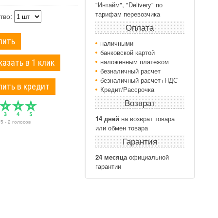
"Интайм", "Delivery" по
тарифам перевозчика
тво:
Оплата
пить
наличными
банковской картой
наложенным платежом
казать в 1 клик
безналичный расчет
безналичный расчет+НДС
пить в кредит
Кредит/Рассрочка
Возврат
14 дней
на возврат товара
/
5
-
2
голосов
или обмен товара
Гарантия
24 месяца
официальной
гарантии