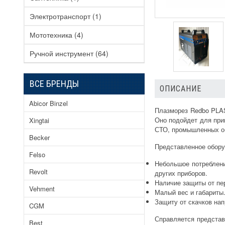
Электротранспорт
(1)
Мототехника
(4)
Ручной инструмент
(64)
ВСЕ БРЕНДЫ
ОПИСАНИЕ
Abicor Binzel
Плазморез Redbo PLAS
Оно подойдет для при
Xingtai
СТО, промышленных об
Becker
Представленное обору
Felso
Небольшое потреблени
Revolt
других приборов.
Наличие защиты от пе
Vehment
Малый вес и габариты.
Защиту от скачков нап
CGM
Справляется представ
Best