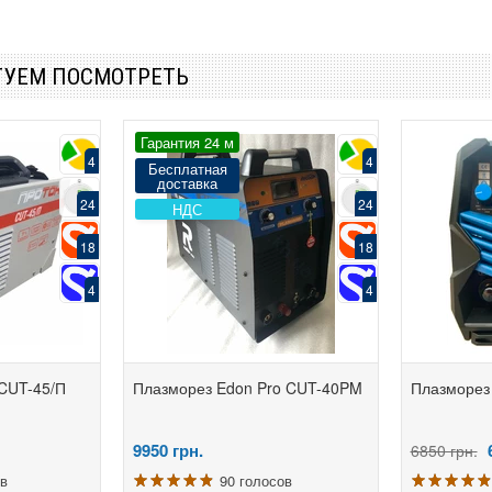
ТУЕМ ПОСМОТРЕТЬ
Гарантия 24 м
4
4
Бесплатная
доставка
24
24
НДС
18
18
4
4
CUT-45/П
Плазморез Edon Pro CUT-40PM
Плазморез 
9950
грн.
6850 грн.
ов
90 голосов