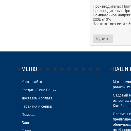
Кентавр
Производитель: Прот
Производитель : Про
Кубань
Номинальное напряже
220В±10%
Луч
Частота тока сети : 
Минск
Купить
Могилев
Нива
Нonda
МЕНЮ
НАШИ 
Патон
Карта сайта
Мотопомпы
Ритм
работы, ка
Кредит «Сенс-Банк»
РосWELD
Садовый м
Доставка и оплата
основных в
СВАРМАСТЕР
Какой опр
Гарантия и сервис
Свитязь
Плазменна
Помощь
преимущес
Спец
Блог
оборудова
особеннос
О нас