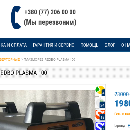
+380 (77) 206 00 00
(Мы перезвоним)
КА И ОПЛАТА
ГАРАНТИЯ И СЕРВИС
ПОМОЩЬ
БЛОГ
О Н
НВЕРТОРНЫЕ
ПЛАЗМОРЕЗ REDBO PLASMA 100
EDBO PLASMA 100
4
23000 
198
24
Есть в н
18
Бренд:
R
4