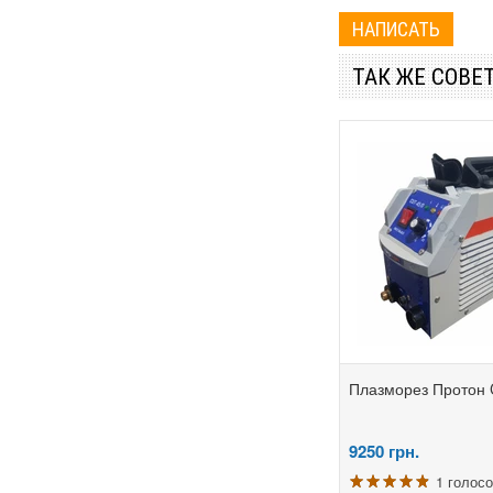
Булат
Витебск
ТАК ЖЕ СОВЕ
Витязь
Герой
Гладиатор
Днепр
ДнепроТех
Зенит
Зубр
Ижмаш
Плазморез Протон 
Интерскол
Искра
9250
грн.
Кедр
1 голос