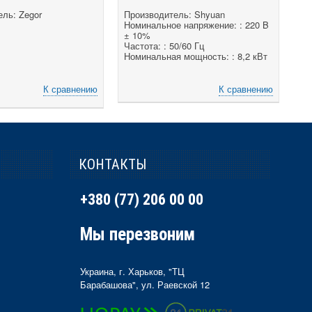
ль: Zegor
Производитель: Shyuan
Номинальное напряжение: : 220 B
± 10%
Частота: : 50/60 Гц
Номинальная мощность: : 8,2 кВт
К сравнению
К сравнению
КОНТАКТЫ
+380 (77) 206 00 00
Мы перезвоним
Украина, г. Харьков, "ТЦ
Барабашова", ул. Раевской 12