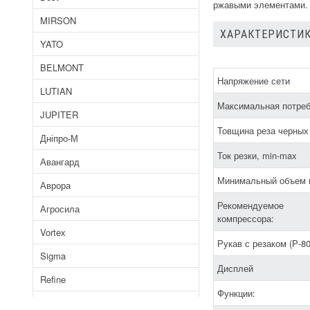
ржавыми элементами. 
MIRSON
ХАРАКТЕРИСТИК
YATO
BELMONT
Напряжение сети
LUTIAN
Максимальная потре
JUPITER
Товщина реза черных
Дніпро-М
Ток резки, min-max
Авангард
Минимальный объем 
Аврора
Рекомендуемое
Агросила
компрессора:
Vortex
Рукав с резаком (Р-80
Sigma
Дисплей
Refine
Функции:
Байкал