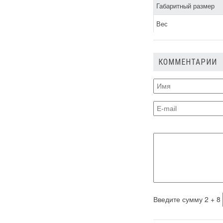
Габаритный размер
Белмаш
Вес
Гранит
БелМотор
КОММЕНТАРИИ
Grand
Белорус
Vita
Matrix
Black&Decker
RHINO
Mowox
Белорусмаш
Tekhmann
Введите сумму 2 + 8
Бригадир