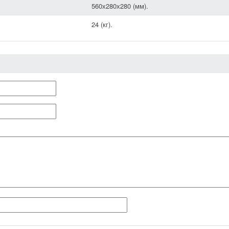
560х280х280 (мм).
24 (кг).