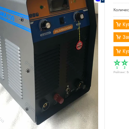
Количес
Ку
За
Ку
Рейтинг:
5