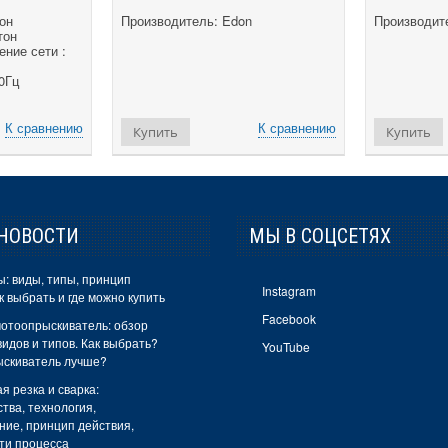
он
Производитель: Edon
Производите
тон
ние сети :
50Гц
К сравнению
К сравнению
Купить
Купить
НОВОСТИ
МЫ В СОЦСЕТЯХ
: виды, типы, принцип
Instagram
к выбрать и где можно купить
Facebook
отоопрыскиватель: обзор
идов и типов. Как выбрать?
YouTube
ыскиватель лучше?
я резка и сварка:
тва, технология,
ние, принцип действия,
ти процесса