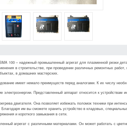
MA 100 – надежный промышленный агрегат для плазменной резки детал
менения в строительстве, при проведении различных ремонтных работ,
ъектах, в домашних мастерских.
дование имеет немало преимуществ перед аналогами. К их числу необх
е электроэнергии. Представленный аппарат относится к устройствам ин
регрева двигателя. Она позволяет избежать поломок техники при интенс
 Благодаря им вы сможете хранить устройство в кладовых, специальных
ряжения и короткого замыкания в сети.
ленный агрегат с различными материалами. Он может работать с цвет