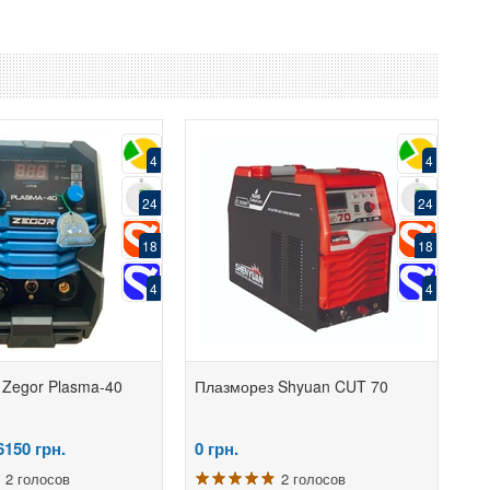
4
4
24
24
18
18
4
4
Zegor Plasma-40
Плазморез Shyuan CUT 70
6150
грн.
0
грн.
2 голосов
2 голосов