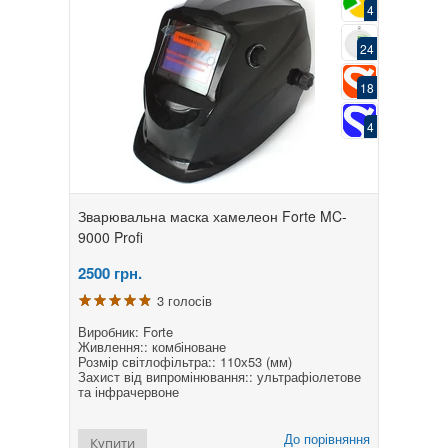
4
24
18
4
Зварювальна маска хамелеон Forte MC-
9000 Profi
2500
грн.
3 голосів
Виробник: Forte
Живлення:: комбіноване
Розмір світлофільтра:: 110х53 (мм)
Захист від випромінювання:: ультрафіолетове
та інфрачервоне
До порівняння
Купити