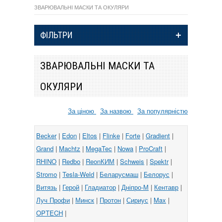
ЗВАРЮВАЛЬНІ МАСКИ ТА ОКУЛЯРИ
ФІЛЬТРИ
ЗВАРЮВАЛЬНІ МАСКИ ТА
ОКУЛЯРИ
За ціною
За назвою
За популярністю
Becker
|
Edon
|
Eltos
|
Flinke
|
Forte
|
Gradient
|
Grand
|
Machtz
|
MegaTec
|
Nowa
|
ProCraft
|
RHINO
|
Redbo
|
ReonКИМ
|
Schweis
|
Spektr
|
Stromo
|
Tesla-Weld
|
Беларусмаш
|
Белорус
|
Витязь
|
Герой
|
Гладиатор
|
Дніпро-М
|
Кентавр
|
Луч Профи
|
Минск
|
Протон
|
Сириус
|
Max
|
OPTECH
|