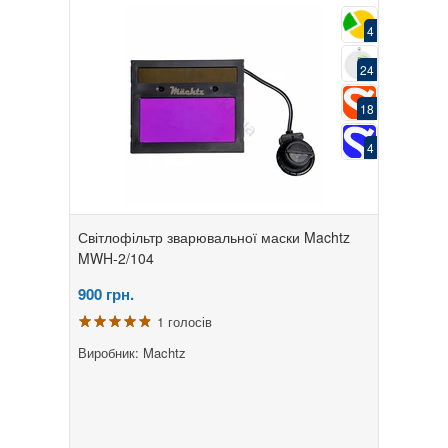
4
24
18
4
Світлофільтр зварювальної маски Machtz
MWH-2/104
900
грн.
1 голосів
Виробник: Machtz