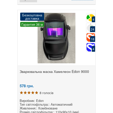
Безкоштовна
доставка
4
Гарантия 36 м
24
18
4
Зварювальна маска Хамелеон Edon 9000
578
грн.
8 голосів
Виробник: Edon
Тип світлофільтра:: Автоматичний
Живлення:: Комбіноване
Розмір світлофільтра:: 110х90х10 (мм)