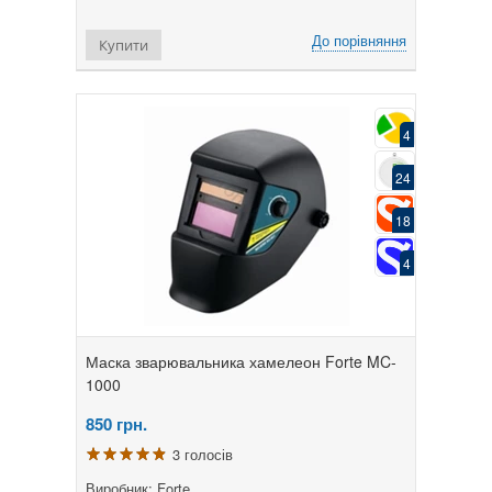
До порівняння
Купити
4
24
18
4
Маска зварювальника хамелеон Forte MC-
1000
850
грн.
3 голосів
Виробник: Forte