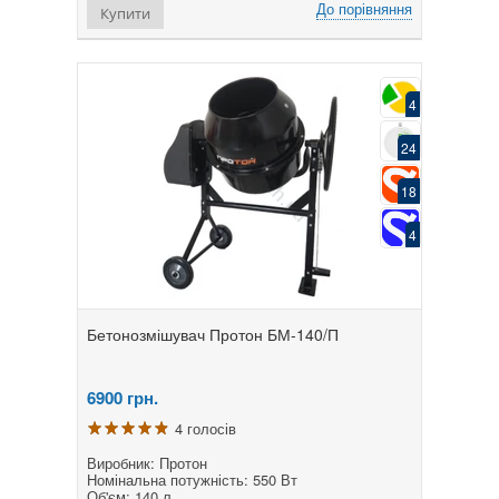
До порівняння
Купити
4
24
18
4
Бетонозмішувач Протон БМ-140/П
6900
грн.
4 голосів
Виробник: Протон
Номінальна потужність: 550 Вт
Об'єм: 140 л