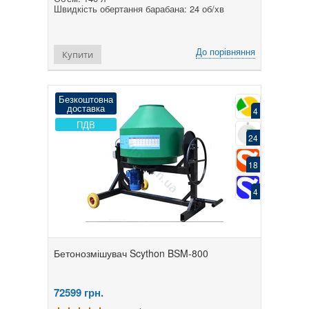
Швидкість обертання барабана: 24 об/хв
До порівняння
Купити
Безкоштовна
доставка
4
ПДВ
24
18
4
Бетонозмішувач Scython BSM-800
72599
грн.