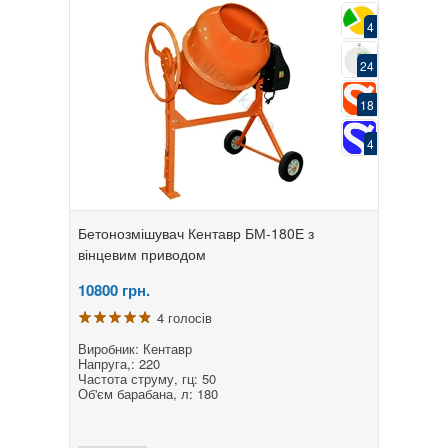
4
24
18
4
Бетонозмішувач Кентавр БМ-180Е з
вінцевим приводом
10800
грн.
4 голосів
Виробник: Кентавр
Напруга,: 220
Частота струму, гц: 50
Об'єм барабана, л: 180