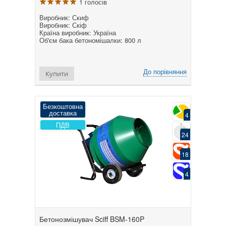
1 голосів
Виробник: Скиф
Виробник: Скіф
Країна виробник: Україна
Об'єм бака бетономішалки: 800 л
До порівняння
Купити
Безкоштовна
доставка
4
ПДВ
24
18
4
Бетонозмішувач Sciff BSM-160P