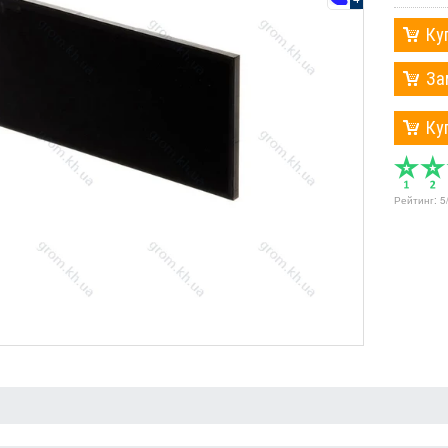
Ку
За
Ку
Рейтинг:
5