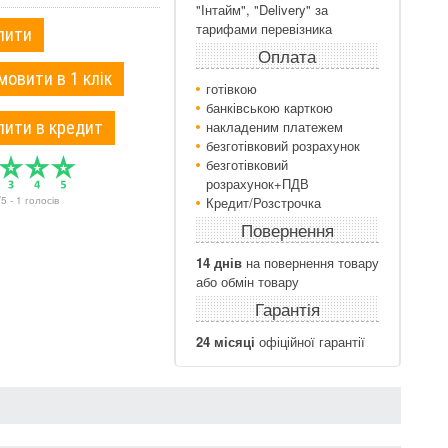
"Інтайм", "Delivery" за
тарифами перевізника
пити
Оплата
мовити в 1 клік
готівкою
банківською карткою
пити в кредит
накладеним платежем
безготівковий розрахунок
безготівковий
розрахунок+ПДВ
/
5
-
1
голосів
Кредит/Розстрочка
Повернення
14 днів
на повернення товару
або обмін товару
Гарантія
24 місяці
офіційної гарантії