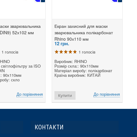
аски зварювальника
Екран захисний для маски
(DIN9) 52х102 мм
зварювальника полікарбонат
Rhino 90х110 мм
12
грн.
1 голосів
1 голосів
RHINO
Виробник: RHINO
світлофільтру за ISO
Розмір скла:: 90х110мм
DIN
Матеріал виробу: полікарбонат
:: 90х110мм
Країна виробник: КИТАЙ
робу: скло
До порівняння
До порівняння
Купити
КОНТАКТИ