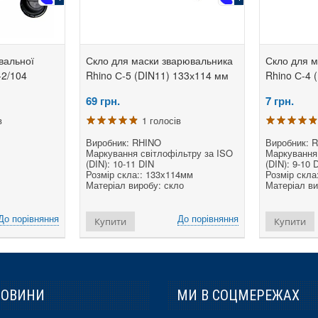
вальної
Скло для маски зварювальника
Скло для м
2/104
Rhino С-5 (DIN11) 133х114 мм
Rhino С-4 
69
грн.
7
грн.
в
1 голосів
Виробник: RHINO
Виробник: 
Маркування світлофільтру за ISO
Маркування 
(DIN): 10-11 DIN
(DIN): 9-10 
Розмір скла:: 133х114мм
Розмір скла
Матеріал виробу: скло
Матеріал ви
До порівняння
До порівняння
Купити
Купити
НОВИНИ
МИ В СОЦМЕРЕЖАХ