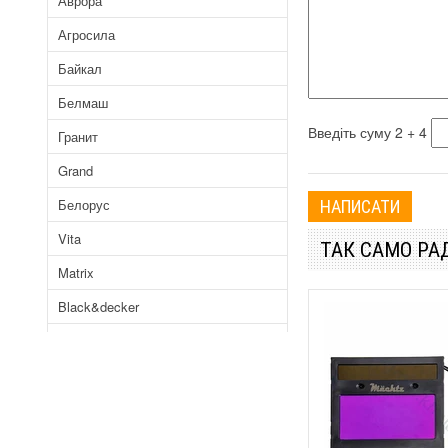
Аврора
Агросила
Байкал
Белмаш
Введіть суму 2 + 4
Гранит
Grand
Белорус
Vita
ТАК САМО Р
Matrix
Black&decker
Mowox
Белорусмаш
Tekhmann
Бригадир