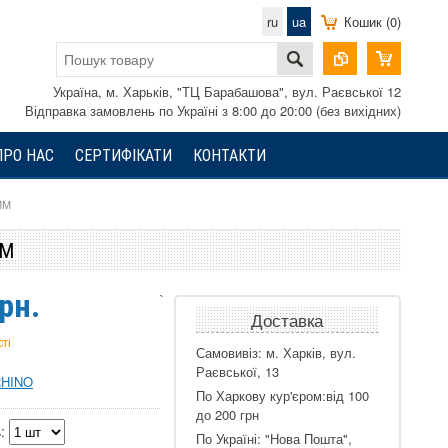
ru
ua
Кошик (0)
Україна, м. Харьків, "ТЦ Барабашова", вул. Раєвської 12
Відправка замовлень по Україні з 8:00 до 20:00 (без вихідних)
ПРО НАС
СЕРТИФІКАТИ
КОНТАКТИ
ММ
ММ
рн.
`
Доставка
ті
Самовивіз: м. Харків, вул.
Раєвської, 13
RHINO
По Харкову кур'єром:від 100
до 200 грн
:
По Україні: "Нова Пошта",