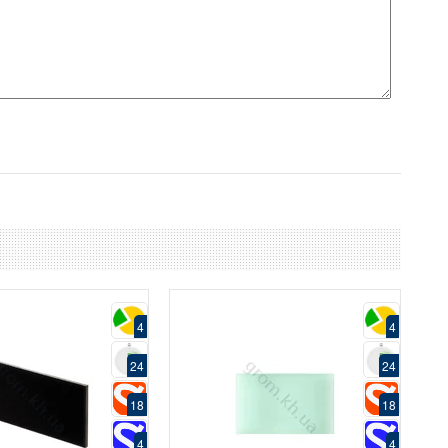
4
4
24
24
18
18
4
4