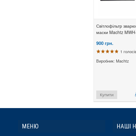
Булат
Вітебск
Світлофільтр зварю
Витязь
маски Machtz MWH-
Герой
900
грн.
Гладиатор
1 голосі
Днепр
Виробник: Machtz
Днепротех
Зенит
Зубр
Купити
Ижмаш
Интерскол
Искра
МЕНЮ
НАШІ 
Кедр