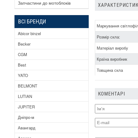
Запчастини до мотоблоків
ХАРАКТЕРИСТИК
ВСІ БРЕНДИ
Маркування світлофіл
Abicor binzel
Розмір скла:
Becker
Матеріал виробу
CGM
Країна виробник
Best
Товщина скла
YATO
BELMONT
КОМЕНТАРІ
LUTIAN
JUPITER
Дніпро-м
Авангард